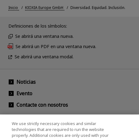
Inicio
KIOXIA Europe GmbH
Diversidad. Equidad. Inclusión.
Definiciones de los símbolos:
Se abrirá una ventana nueva.
Se abrirá un PDF en una ventana nueva.
Se abrirá una ventana modal.
Noticias
Evento
Contacte con nosotros
We use strictly necessary cookies and similar
KIOXIA Holdings Corporation (Relaciones
technologies that are required to run the website
properly. Additional cookies are only used with your
Corporativas / Inversionistas)