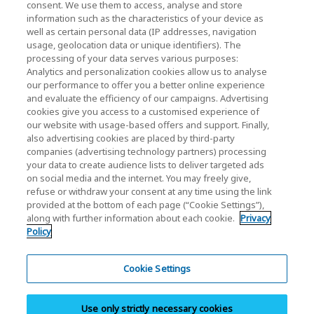
consent. We use them to access, analyse and store
KIOXIA Holdings Corporation Home
information such as the characteristics of your device as
well as certain personal data (IP addresses, navigation
Relación con inversores
usage, geolocation data or unique identifiers). The
processing of your data serves various purposes:
Analytics and personalization cookies allow us to analyse
our performance to offer you a better online experience
and evaluate the efficiency of our campaigns. Advertising
cookies give you access to a customised experience of
our website with usage-based offers and support. Finally,
also advertising cookies are placed by third-party
Política de privacidad
companies (advertising technology partners) processing
your data to create audience lists to deliver targeted ads
Cookie Settings
on social media and the internet. You may freely give,
refuse or withdraw your consent at any time using the link
Términos y condiciones
provided at the bottom of each page (“Cookie Settings”),
along with further information about each cookie.
Privacy
Marcas comerciales
Policy
Importación paralela y productos falsificados
Mapa del sitio
Cookie Settings
Normativa europea
Use only strictly necessary cookies
Sistema de denuncia de irregularidades