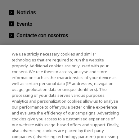
Noticias
Evento
Contacte con nosotros
We use strictly necessary cookies and similar
KIOXIA Holdings Corporation (Relaciones
technologies that are required to run the website
properly. Additional cookies are only used with your
Corporativas / Inversionistas)
consent. We use them to access, analyse and store
KIOXIA Holdings Corporation Home
information such as the characteristics of your device as
well as certain personal data (IP addresses, navigation
Relación con inversores
usage, geolocation data or unique identifiers). The
processing of your data serves various purposes:
Analytics and personalization cookies allow us to analyse
our performance to offer you a better online experience
and evaluate the efficiency of our campaigns. Advertising
cookies give you access to a customised experience of
our website with usage-based offers and support. Finally,
also advertising cookies are placed by third-party
Política de privacidad
companies (advertising technology partners) processing