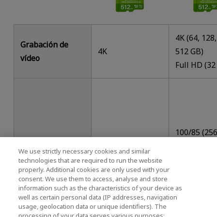
4K (64, 128,
Grabación de
4K
512 GB)
vídeo
Full HD (32
100/85 (256
Velocidad máx. de
GB)
We use strictly necessary cookies and similar
lectura/escritura
100/50
100/65 (64,
technologies that are required to run the website
properly. Additional cookies are only used with your
(MB/s)
GB)
*1
consent. We use them to access, analyse and store
100/30 (32
information such as the characteristics of your device as
well as certain personal data (IP addresses, navigation
usage, geolocation data or unique identifiers). The
processing of your data serves various purposes: