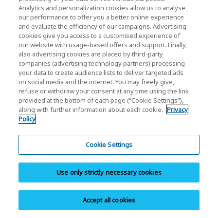
Analytics and personalization cookies allow us to analyse
our performance to offer you a better online experience
and evaluate the efficiency of our campaigns. Advertising
cookies give you access to a customised experience of
32, 64, 128, 256,
32, 64, 128,
Capacidad
*2
our website with usage-based offers and support. Finally,
512 GB
512 GB
also advertising cookies are placed by third-party
companies (advertising technology partners) processing
your data to create audience lists to deliver targeted ads
Interfaz SD
UHS-I
UHS-I
on social media and the internet. You may freely give,
refuse or withdraw your consent at any time using the link
provided at the bottom of each page (“Cookie Settings”),
Clase de
along with further information about each cookie.
Privacy
C10
C10
velocidad SD
*3
Policy
U3 (64, 128
Cookie Settings
Clase de
U3
512 GB)
velocidad UHS
*3
U1 (32 GB)
Use only strictly necessary cookies
Clase de
V30 (64, 12
Accept all cookies
velocidad de
V30
512 GB)