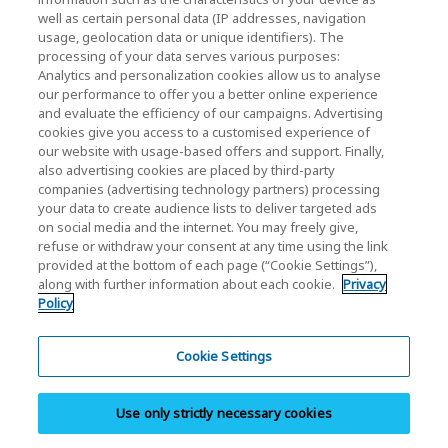
KIOXIA Holdings Corporation Home
well as certain personal data (IP addresses, navigation
Relación con inversores
usage, geolocation data or unique identifiers). The
processing of your data serves various purposes:
Analytics and personalization cookies allow us to analyse
our performance to offer you a better online experience
and evaluate the efficiency of our campaigns. Advertising
cookies give you access to a customised experience of
our website with usage-based offers and support. Finally,
also advertising cookies are placed by third-party
Política de privacidad
companies (advertising technology partners) processing
your data to create audience lists to deliver targeted ads
Cookie Settings
on social media and the internet. You may freely give,
refuse or withdraw your consent at any time using the link
Términos y condiciones
provided at the bottom of each page (“Cookie Settings”),
along with further information about each cookie.
Privacy
Marcas comerciales
Policy
Importación paralela y productos falsificados
Mapa del sitio
Cookie Settings
Normativa europea
Use only strictly necessary cookies
Sistema de denuncia de irregularidades