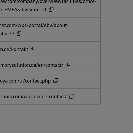
ow.com/company/overview/facilities/office-
on=EMEA&division=all
net.com/wps/portal/ebv/about-
ntacts/
yn.de/kontakt
morysolution.de/en/contact/
dya.com/tr/contact.php
tronik.com/worldwide-contact/