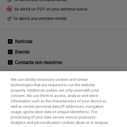
Se abrirá un PDF en una ventana nueva.
Se abrirá una ventana modal.
Noticias
Evento
Contacte con nosotros
We use strictly necessary cookies and similar
KIOXIA Holdings Corporation (Relaciones
technologies that are required to run the website
properly. Additional cookies are only used with your
Corporativas / Inversionistas)
consent. We use them to access, analyse and store
KIOXIA Holdings Corporation Home
information such as the characteristics of your device as
well as certain personal data (IP addresses, navigation
Relación con inversores
usage, geolocation data or unique identifiers). The
processing of your data serves various purposes:
Analytics and personalization cookies allow us to analyse