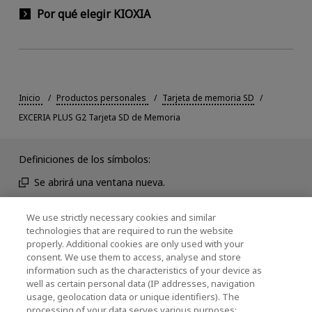
Por qué elegir KIOXIA
Inicio
Productos personales
Tarjeta de memoria SD
EXCERIA PLUS G2 Tarjeta SD de Memoria
Definiciones de los símbolos:
Se abrirá una ventana nueva.
Se abrirá un PDF en una ventana nueva.
We use strictly necessary cookies and similar
Se abrirá una ventana modal.
technologies that are required to run the website
properly. Additional cookies are only used with your
consent. We use them to access, analyse and store
information such as the characteristics of your device as
Noticias
well as certain personal data (IP addresses, navigation
usage, geolocation data or unique identifiers). The
Evento
processing of your data serves various purposes: