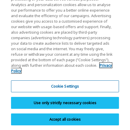
Analytics and personalization cookies allow us to analyse
Contacte con nosotros
our performance to offer you a better online experience
and evaluate the efficiency of our campaigns. Advertising
cookies give you access to a customised experience of
our website with usage-based offers and support. Finally,
KIOXIA Holdings Corporation (Relaciones
also advertising cookies are placed by third-party
companies (advertising technology partners) processing
Corporativas / Inversionistas)
your data to create audience lists to deliver targeted ads
on social media and the internet. You may freely give,
KIOXIA Holdings Corporation Home
refuse or withdraw your consent at any time using the link
provided at the bottom of each page (“Cookie Settings”),
Relación con inversores
along with further information about each cookie.
Privacy
Policy
Cookie Settings
Use only strictly necessary cookies
Política de privacidad
Cookie Settings
Accept all cookies
Términos y condiciones