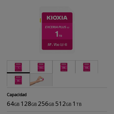
Capacidad
64
128
256
512
1
GB
GB
GB
GB
TB