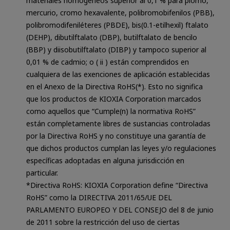
materiales homogéneos superior al 0,1 % para plomo,
mercurio, cromo hexavalente, polibromobifenilos (PBB),
polibromodifeniléteres (PBDE), bis(0.1-etilhexil) ftalato
(DEHP), dibutilftalato (DBP), butilftalato de bencilo
(BBP) y diisobutilftalato (DIBP) y tampoco superior al
0,01 % de cadmio; o ( ii ) están comprendidos en
cualquiera de las exenciones de aplicación establecidas
en el Anexo de la Directiva RoHS(*). Esto no significa
que los productos de KIOXIA Corporation marcados
como aquellos que “Cumple(n) la normativa RoHS”
están completamente libres de sustancias controladas
por la Directiva RoHS y no constituye una garantía de
que dichos productos cumplan las leyes y/o regulaciones
específicas adoptadas en alguna jurisdicción en
particular.
*Directiva RoHS: KIOXIA Corporation define “Directiva
RoHS” como la DIRECTIVA 2011/65/UE DEL
PARLAMENTO EUROPEO Y DEL CONSEJO del 8 de junio
de 2011 sobre la restricción del uso de ciertas