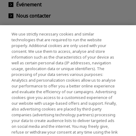
Événement
Nous contacter
We use strictly necessary cookies and similar
KIOXIA Holdings Corporation (Relations avec
technologies that are required to run the website
properly. Additional cookies are only used with your
les entreprises et les investisseurs)
consent. We use them to access, analyse and store
KIOXIA Holdings Corporation Home
information such as the characteristics of your device as
well as certain personal data (IP addresses, navigation
Relations avec les investisseurs
usage, geolocation data or unique identifiers). The
processing of your data serves various purposes:
Analytics and personalization cookies allow us to analyse
our performance to offer you a better online experience
and evaluate the efficiency of our campaigns. Advertising
cookies give you access to a customised experience of
our website with usage-based offers and support. Finally,
also advertising cookies are placed by third-party
Politique de confidentialité
companies (advertising technology partners) processing
your data to create audience lists to deliver targeted ads
Cookie Settings
on social media and the internet. You may freely give,
refuse or withdraw your consent at any time using the link
Conditions générales