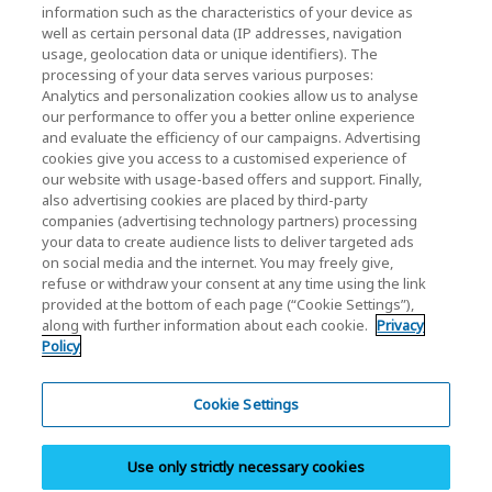
KIOXIA Holdings Corporation Home
information such as the characteristics of your device as
well as certain personal data (IP addresses, navigation
Relações com investidores
usage, geolocation data or unique identifiers). The
processing of your data serves various purposes:
Analytics and personalization cookies allow us to analyse
our performance to offer you a better online experience
and evaluate the efficiency of our campaigns. Advertising
cookies give you access to a customised experience of
our website with usage-based offers and support. Finally,
also advertising cookies are placed by third-party
Política de Privacidade
companies (advertising technology partners) processing
your data to create audience lists to deliver targeted ads
Cookie Settings
on social media and the internet. You may freely give,
refuse or withdraw your consent at any time using the link
Termos e Condições
provided at the bottom of each page (“Cookie Settings”),
along with further information about each cookie.
Privacy
Marcas comerciais
Policy
Produtos de Importação e Contrafação Paralelos
Mapa do site
Cookie Settings
Legislação europeia
Use only strictly necessary cookies
Sistema de Denúncia de Irregularidades