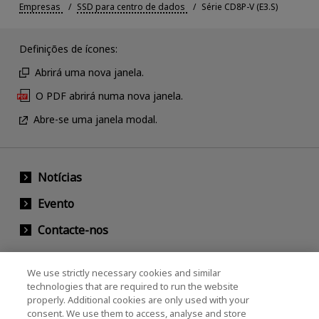
Empresas
SSD para centro de dados
Série CD8P-V (E3.S)
Definições de ícones:
Abrirá uma nova janela.
O PDF abrirá numa nova janela.
Abre-se uma janela modal.
Notícias
Evento
Contacte-nos
We use strictly necessary cookies and similar
KIOXIA Holdings Corporation (Societário /
technologies that are required to run the website
properly. Additional cookies are only used with your
Relações com Investidores)
consent. We use them to access, analyse and store