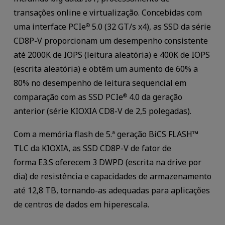
transações online e virtualização. Concebidas com
uma interface PCIe
5.0 (32 GT/s x4), as SSD da série
®
CD8P-V proporcionam um desempenho consistente
até 2000K de IOPS (leitura aleatória) e 400K de IOPS
(escrita aleatória) e obtêm um aumento de 60% a
80% no desempenho de leitura sequencial em
comparação com as SSD PCIe
4.0 da geração
®
anterior (série KIOXIA CD8-V de 2,5 polegadas).
Com a memória flash de 5.ª geração BiCS FLASH™
TLC da KIOXIA, as SSD CD8P-V de fator de
forma E3.S oferecem 3 DWPD (escrita na drive por
dia) de resistência e capacidades de armazenamento
até 12,8 TB, tornando-as adequadas para aplicações
de centros de dados em hiperescala.