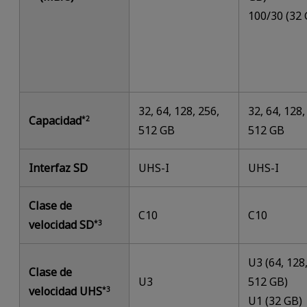
100/30 (32
32, 64, 128, 256,
32, 64, 128,
Capacidad
*2
512 GB
512 GB
Interfaz SD
UHS-I
UHS-I
Clase de
C10
C10
velocidad SD
*3
U3 (64, 128
Clase de
U3
512 GB)
velocidad UHS
*3
U1 (32 GB)