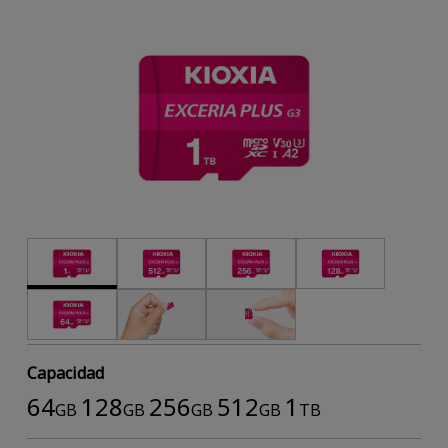
Capacidad
64
128
256
512
1
GB
GB
GB
GB
TB