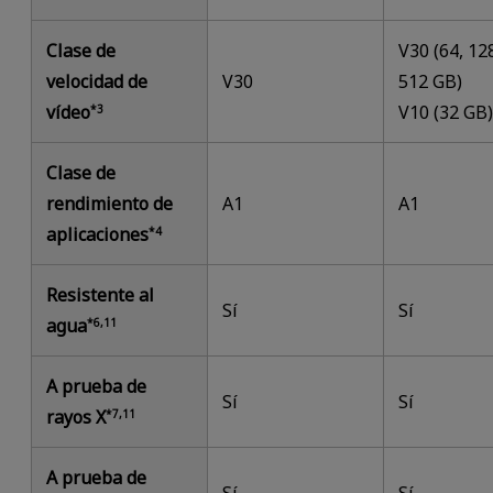
Clase de
V30 (64, 12
velocidad de
V30
512 GB)
vídeo
V10 (32 GB
*3
Clase de
rendimiento de
A1
A1
aplicaciones
*4
Resistente al
Sí
Sí
agua
*6,11
A prueba de
Sí
Sí
rayos X
*7,11
A prueba de