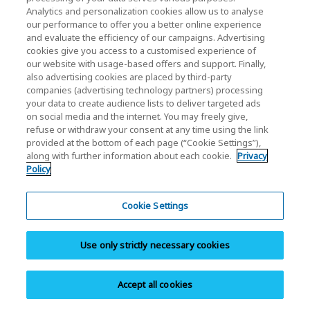
la SD Association.
Analytics and personalization cookies allow us to analyse
El indicador de Application Performance Class se basa
our performance to offer you a better online experience
en el resultado medido en las condiciones especificadas
and evaluate the efficiency of our campaigns. Advertising
por la SD Association.
cookies give you access to a customised experience of
our website with usage-based offers and support. Finally,
KIOXIA Corporation define los productos que
also advertising cookies are placed by third-party
"Cumple(n) la normativa RoHS" como productos que ( i )
companies (advertising technology partners) processing
no tienen un valor máximo de concentración en peso en
your data to create audience lists to deliver targeted ads
on social media and the internet. You may freely give,
materiales homogéneos superior al 0,1 % para plomo,
refuse or withdraw your consent at any time using the link
mercurio, cromo hexavalente, polibromobifenilos (PBB),
provided at the bottom of each page (“Cookie Settings”),
polibromodifeniléteres (PBDE), bis(0.1-etilhexil) ftalato
along with further information about each cookie.
Privacy
(DEHP), dibutilftalato (DBP), butilftalato de bencilo
Policy
(BBP) y diisobutilftalato (DIBP) y tampoco superior al
0,01 % de cadmio; o ( ii ) están comprendidos en
Cookie Settings
cualquiera de las exenciones de aplicación establecidas
en el Anexo de la Directiva RoHS(*). Esto no significa
Use only strictly necessary cookies
que los productos de KIOXIA Corporation marcados
como aquellos que “Cumple(n) la normativa RoHS”
están completamente libres de sustancias controladas
Accept all cookies
por la Directiva RoHS y no constituye una garantía de