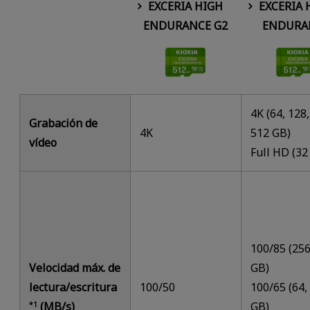
EXCERIA HIGH
EXCERIA 
ENDURANCE G2
ENDURA
4K (64, 128,
Grabación de
4K
512 GB)
vídeo
Full HD (32
100/85 (256
Velocidad máx. de
GB)
lectura/escritura
100/50
100/65 (64,
(MB/s)
GB)
*1