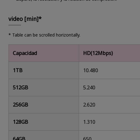
video [min]*
* Table can be scrolled horizontally.
Capacidad
HD(12Mbps)
1TB
10.480
512GB
5.240
256GB
2.620
128GB
1.310
64GB
650