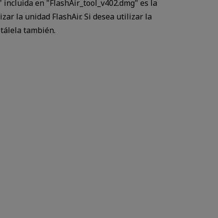
 incluida en "FlashAir_tool_v402.dmg" es la
izar la unidad FlashAir. Si desea utilizar la
stálela también.