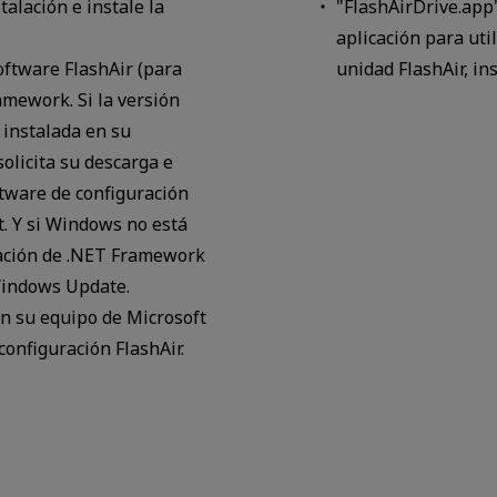
talación e instale la
"FlashAirDrive.app"
aplicación para util
oftware FlashAir (para
unidad FlashAir, in
mework. Si la versión
instalada en su
olicita su descarga e
oftware de configuración
t. Y si Windows no está
alación de .NET Framework
Windows Update.
en su equipo de Microsoft
configuración FlashAir.