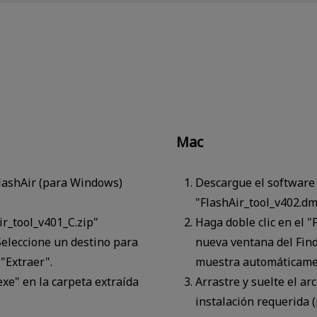
Mac
FlashAir (para Windows)
Descargue el software 
"FlashAir_tool_v402.dm
ir_tool_v401_C.zip"
Haga doble clic en el 
 Seleccione un destino para
nueva ventana del Find
 "Extraer".
muestra automáticame
exe" en la carpeta extraída
Arrastre y suelte el ar
instalación requerida (