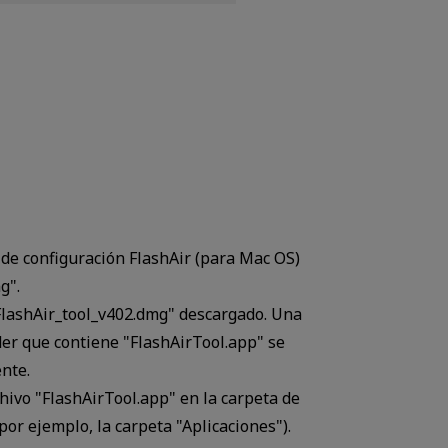
de configuración FlashAir (para Mac OS)
g".
"FlashAir_tool_v402.dmg" descargado. Una
er que contiene "FlashAirTool.app" se
nte.
chivo "FlashAirTool.app" en la carpeta de
por ejemplo, la carpeta "Aplicaciones").