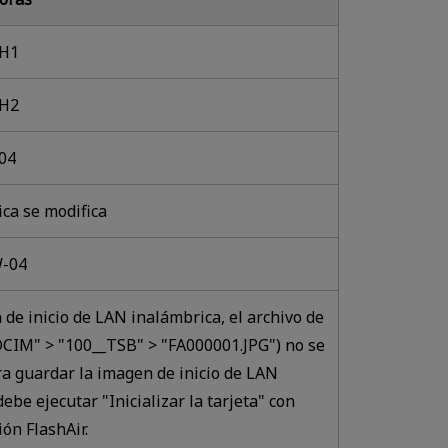
1H1
0H2
04
ica se modifica
W-04
 de inicio de LAN inalámbrica, el archivo de
CIM" > "100__TSB" > "FA000001.JPG") no se
a guardar la imagen de inicio de LAN
ebe ejecutar "Inicializar la tarjeta" con
ón FlashAir.