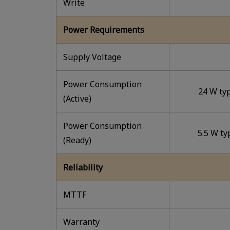
Write
Power Requirements
Supply Voltage
Power Consumption
24 W typ
(Active)
Power Consumption
5.5 W ty
(Ready)
Reliability
MTTF
Warranty