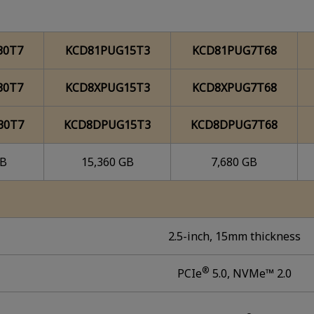
30T7
KCD81PUG15T3
KCD81PUG7T68
30T7
KCD8XPUG15T3
KCD8XPUG7T68
30T7
KCD8DPUG15T3
KCD8DPUG7T68
GB
15,360 GB
7,680 GB
2.5-inch, 15mm thickness
®
PCIe
5.0, NVMe™ 2.0