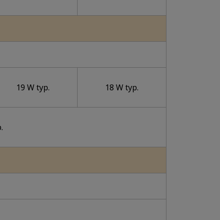
19 W typ.
18 W typ.
.