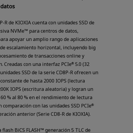
 datos
P-R de KIOXIA cuenta con unidades SSD de
nsiva NVMe™ para centros de datos,
ara apoyar un amplio rango de aplicaciones
 de escalamiento horizontal, incluyendo big
rocesamiento de transacciones online y
ón. Creadas con una interfaz PCIe
5.0 (32
®
s unidades SSD de la serie CD8P-R ofrecen un
constante de hasta 2000 IOPS (lectura
Watch in video
200K IOPS (escritura aleatoria) y logran un
60 % al 80 % en el rendimiento de lectura
n comparación con las unidades SSD PCIe
®
neración anterior (Serie CD8-R de KIOXIA).
 flash BiCS FLASH™ generación 5 TLC de