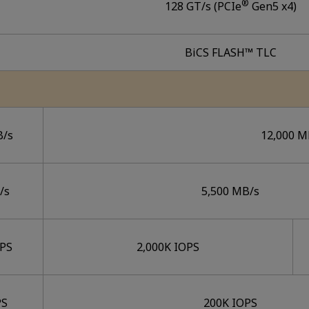
®
128 GT/s (PCIe
Gen5 x4)
BiCS FLASH™ TLC
B/s
12,000 M
/s
5,500 MB/s
OPS
2,000K IOPS
PS
200K IOPS