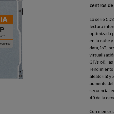
centros de
La serie CD8
lectura inte
optimizada p
en la nube y
data, IoT, p
virtualizaci
GT/s x4), la
rendimiento 
aleatoria) y 
aumento del 
secuencial e
4.0 de la ge
Con memoria