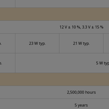
12 V ± 10 %, 3.3 V ± 15 %
.
23 W typ.
21 W typ.
p.
5 W typ
2,500,000 hours
5 years