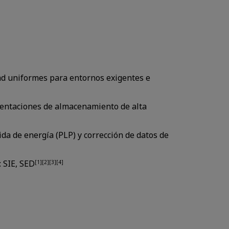
ad uniformes para entornos exigentes e
entaciones de almacenamiento de alta
ida de energía (PLP) y corrección de datos de
 SIE, SED
[1][2][3][4]