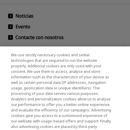
Noticias
Evento
Contacte con nosotros
We use strictly necessary cookies and similar
KIOXIA Holdings Corporation (Relaciones
technologies that are required to run the website
properly. Additional cookies are only used with your
Corporativas / Inversionistas)
consent. We use them to access, analyse and store
KIOXIA Holdings Corporation Home
information such as the characteristics of your device as
well as certain personal data (IP addresses, navigation
Relación con inversores
usage, geolocation data or unique identifiers). The
processing of your data serves various purposes:
Analytics and personalization cookies allow us to analyse
our performance to offer you a better online experience
and evaluate the efficiency of our campaigns. Advertising
cookies give you access to a customised experience of
our website with usage-based offers and support. Finally,
also advertising cookies are placed by third-party