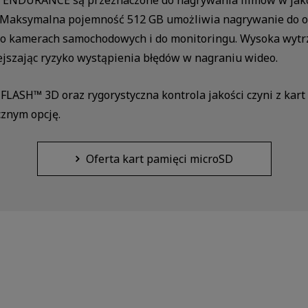
 ENDURANCE są przeznaczone do nagrywania filmów w jakoś
. Maksymalna pojemność 512 GB umożliwia nagrywanie do oko
 o kamerach samochodowych i do monitoringu. Wysoka wytrz
ejszając ryzyko wystąpienia błędów w nagraniu wideo.
S FLASH™ 3D oraz rygorystyczna kontrola jakości czyni z 
cznym opcję.
Oferta kart pamięci microSD