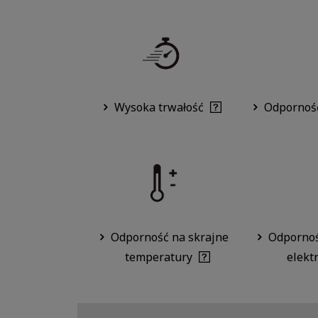
Wysoka trwałość
Odporność
Odporność na skrajne
Odpornoś
temperatury
elekt