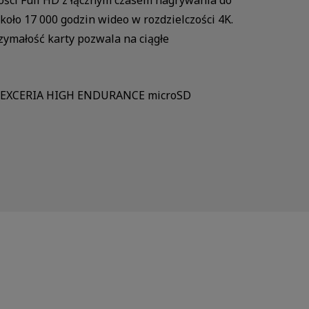
ci Full HD z łącznym czasem nagrywania do
ło 17 000 godzin wideo w rozdzielczości 4K.
ymałość karty pozwala na ciągłe
kart EXCERIA HIGH ENDURANCE microSD