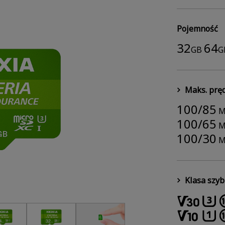
Pojemność
32
64
GB
G
Maks. prę
100/85
M
100/65
M
100/30
M
Klasa szyb