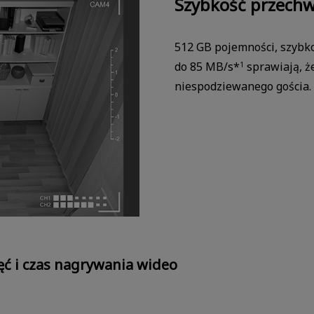
Szybkość przech
512 GB pojemności, szybko
do 85 MB/s*
sprawiają, ż
1
niespodziewanego gościa.
ć i czas nagrywania wideo