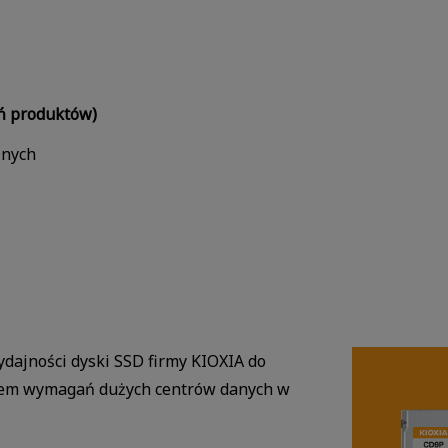
ń produktów)
jnych
ydajności dyski SSD firmy KIOXIA do
tem wymagań dużych centrów danych w