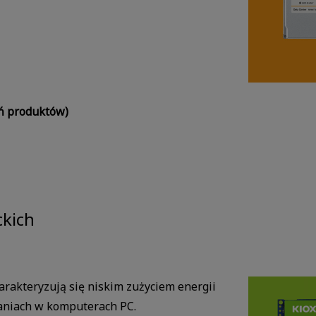
ń produktów)
ckich
rakteryzują się niskim zużyciem energii
waniach w komputerach PC.