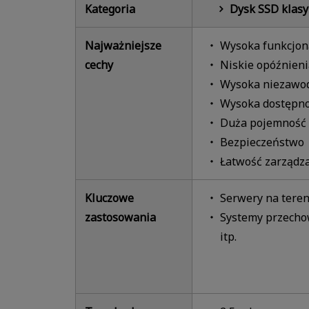
Kategoria
Dysk SSD klasy
Najważniejsze
Wysoka funkcjon
cechy
Niskie opóźnieni
Wysoka niezawo
Wysoka dostępn
Duża pojemność
Bezpieczeństwo
Łatwość zarządz
Kluczowe
Serwery na teren
zastosowania
Systemy przech
itp.