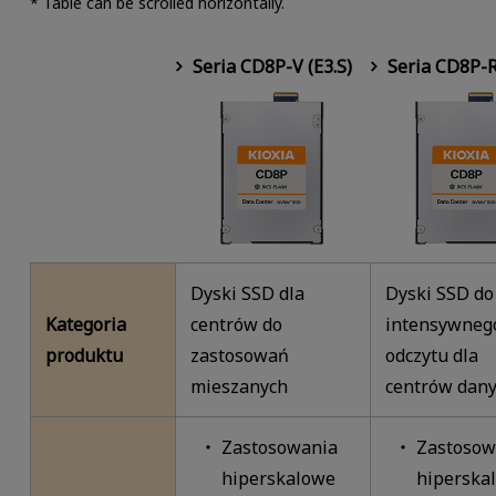
* Table can be scrolled horizontally.
Seria CD8P-V (E3.S)
Seria CD8P-R
Dyski SSD dla
Dyski SSD do
Kategoria
centrów do
intensywneg
produktu
zastosowań
odczytu dla
mieszanych
centrów dan
Zastosowania
Zastosow
hiperskalowe
hiperska