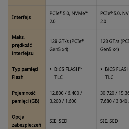
PCIe
5.0, NVMe™
PCIe
5.0, N
®
®
Interfejs
2.0
2.0
Maks.
128 GT/s (PCIe
128 GT/s (PC
®
prędkość
Gen5 x4)
Gen5 x4)
interfejsu
Typ pamięci
BiCS FLASH™
BiCS FLAS
Flash
TLC
TLC
Pojemność
12,800 / 6,400 /
30,720 / 15,3
pamięci (GB)
3,200 / 1,600
7,680 / 3,840 
Opcja
SIE, SED
SIE, SED
zabezpieczeń