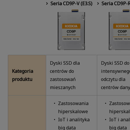
Seria CD9P-V (E3.S)
Seria CD9P-R
Dyski SSD dla
Dyski SSD do
Kategoria
centrów do
intensywneg
produktu
zastosowań
odczytu dla
mieszanych
centrów dan
Zastosowania
Zastosow
hiperskalowe
hiperska
IoT i analityka
IoT i ana
big data
big data