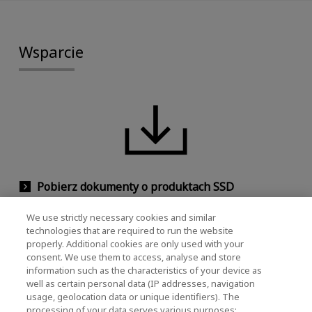
Wsparcie
Pobierz dokumenty o produktach SSD
Możesz pobrać informacje o wcześniejszych
We use strictly necessary cookies and similar
technologies that are required to run the website
produktach, białe księgi, karty danych itp.
properly. Additional cookies are only used with your
consent. We use them to access, analyse and store
information such as the characteristics of your device as
well as certain personal data (IP addresses, navigation
usage, geolocation data or unique identifiers). The
processing of your data serves various purposes: