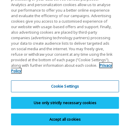
Analytics and personalization cookies allow us to analyse
our performance to offer you a better online experience
Zapytania / wsparcie dotyczące produktów
and evaluate the efficiency of our campaigns. Advertising
biznesowych
cookies give you access to a customised experience of
our website with usage-based offers and support. Finally,
W razie jakichkolwiek pytań technicznych, próśb o
also advertising cookies are placed by third-party
companies (advertising technology partners) processing
materiały, zainteresowania próbkami lub zakupami
your data to create audience lists to deliver targeted ads
produktów biznesowych (pamięci, dysków SSD) itp.
on social media and the internet. You may freely give,
refuse or withdraw your consent at any time using the link
prosimy o kontakt.
provided at the bottom of each page (“Cookie Settings”),
along with further information about each cookie.
Privacy
Policy
Definicja pojemności: Według definicji KIOXIA
Cookie Settings
jeden megabajt (MB) to 1 000 000 bajtów, jeden
gigabajt (GB) to 1 000 000 000 bajtów, a jeden terabajt
Use only strictly necessary cookies
(TB) to 1 000 000 000 000 bajtów. Pojemność pamięci
w systemie operacyjnym komputera jest jednak
Accept all cookies
określana przy użyciu potęg liczby 2, czyli 1 GB = 2
30
=
1 073 741 824, więc pokazana pojemność może być