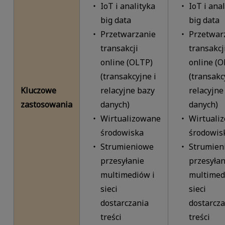
IoT i analityka
IoT i ana
big data
big data
Przetwarzanie
Przetwar
transakcji
transakcj
online (OLTP)
online (O
(transakcyjne i
(transakc
Kluczowe
relacyjne bazy
relacyjne
zastosowania
danych)
danych)
Wirtualizowane
Wirtuali
środowiska
środowis
Strumieniowe
Strumien
przesyłanie
przesyłan
multimediów i
multimed
sieci
sieci
dostarczania
dostarcza
treści
treści