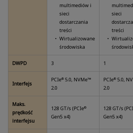
multimediów i
multimed
sieci
sieci
dostarczania
dostarcza
treści
treści
Wirtualizowane
Wirtuali
środowiska
środowis
DWPD
3
1
PCIe
5.0, NVMe™
PCIe
5.0, N
®
®
Interfejs
2.0
2.0
Maks.
128 GT/s (PCIe
128 GT/s (PC
®
prędkość
Gen5 x4)
Gen5 x4)
interfejsu