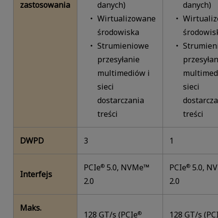
zastosowania
danych)
danych)
Wirtualizowane
Wirtuali
środowiska
środowis
Strumieniowe
Strumien
przesyłanie
przesyłan
multimediów i
multimed
sieci
sieci
dostarczania
dostarcza
treści
treści
DWPD
3
1
PCIe
5.0, NVMe™
PCIe
5.0, N
®
®
Interfejs
2.0
2.0
Maks.
128 GT/s (PCIe
128 GT/s (PC
®