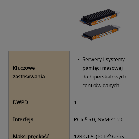
Serwery i systemy
Kluczowe
pamięci masowej
zastosowania
do hiperskalowych
centrów danych
DWPD
1
Interfejs
PCIe
5.0, NVMe™ 2.0
®
Maks. prędkość
128 GT/s (PCIe
Gen5
®