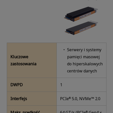
Serwery i systemy
Kluczowe
pamięci masowej
zastosowania
do hiperskalowych
centrów danych
DWPD
1
Interfejs
PCIe
5.0, NVMe™ 2.0
®
Maks. prędkość
64 GT/s (PCIe
Gen4 x
®