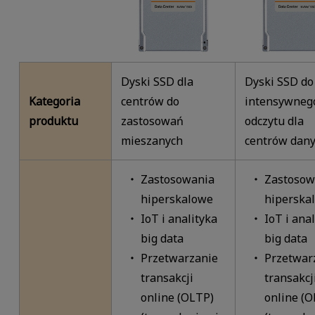
Dyski SSD dla
Dyski SSD do
Kategoria
centrów do
intensywneg
produktu
zastosowań
odczytu dla
mieszanych
centrów dan
Zastosowania
Zastosow
hiperskalowe
hiperska
IoT i analityka
IoT i ana
big data
big data
Przetwarzanie
Przetwar
transakcji
transakcj
online (OLTP)
online (O