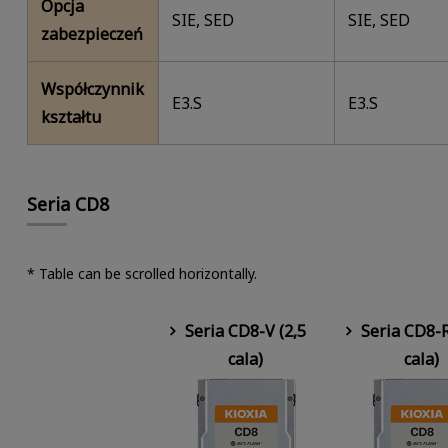
Opcja
SIE, SED
SIE, SED
zabezpieczeń
Współczynnik
E3.S
E3.S
kształtu
Seria CD8
* Table can be scrolled horizontally.
Seria CD8-V (2,5
Seria CD8-R
cala)
cala)