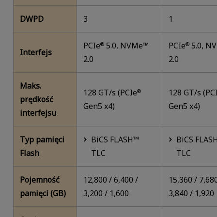
DWPD
3
1
PCIe
5.0, NVMe™
PCIe
5.0, N
®
®
Interfejs
2.0
2.0
Maks.
128 GT/s (PCIe
128 GT/s (PC
®
prędkość
Gen5 x4)
Gen5 x4)
interfejsu
Typ pamięci
BiCS FLASH™
BiCS FLAS
Flash
TLC
TLC
Pojemność
12,800 / 6,400 /
15,360 / 7,680
pamięci (GB)
3,200 / 1,600
3,840 / 1,920