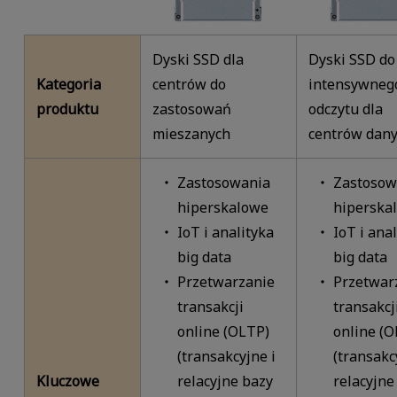
Dyski SSD dla
Dyski SSD do
Kategoria
centrów do
intensywneg
produktu
zastosowań
odczytu dla
mieszanych
centrów dan
Zastosowania
Zastosow
hiperskalowe
hiperska
IoT i analityka
IoT i ana
big data
big data
Przetwarzanie
Przetwar
transakcji
transakcj
online (OLTP)
online (O
(transakcyjne i
(transakc
Kluczowe
relacyjne bazy
relacyjne