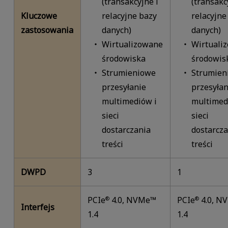
(transakcyjne i
(transakc
Kluczowe
relacyjne bazy
relacyjne
zastosowania
danych)
danych)
Wirtualizowane
Wirtuali
środowiska
środowis
Strumieniowe
Strumien
przesyłanie
przesyłan
multimediów i
multimed
sieci
sieci
dostarczania
dostarcza
treści
treści
DWPD
3
1
PCIe
4.0, NVMe™
PCIe
4.0, N
®
®
Interfejs
1.4
1.4