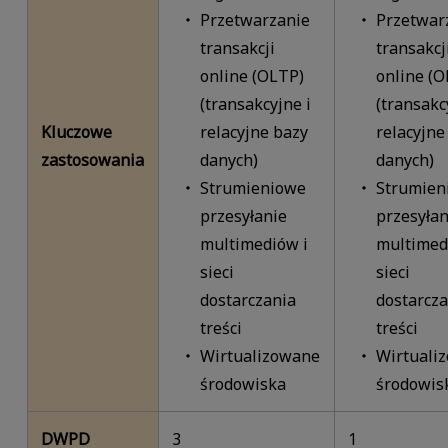
Przetwarzanie
Przetwar
transakcji
transakcj
online (OLTP)
online (O
(transakcyjne i
(transakc
Kluczowe
relacyjne bazy
relacyjne
zastosowania
danych)
danych)
Strumieniowe
Strumien
przesyłanie
przesyłan
multimediów i
multimed
sieci
sieci
dostarczania
dostarcza
treści
treści
Wirtualizowane
Wirtuali
środowiska
środowis
DWPD
3
1