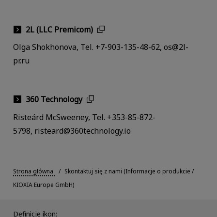
2L (LLC Premicom)
Olga Shokhonova, Tel. +7-903-135-48-62, os@2l-
pr.ru
360 Technology
Risteárd McSweeney, Tel. +353-85-872-
5798, risteard@360technology.io
Strona główna
Skontaktuj się z nami (Informacje o produkcie /
KIOXIA Europe GmbH)
Definicje ikon: