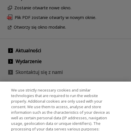
Zostanie otwarte nowe okno.
Plik PDF zostanie otwarty w nowym oknie.
Otworzy się okno modalne.
Aktualności
Wydarzenie
Skontaktuj się z nami
We use strictly necessary cookies and similar
KIOXIA Holdings Corporation (Relacje
technologies that are required to run the website
properly. Additional cookies are only used with your
korporacyjne / inwestorskie)
consent. We use them to access, analyse and store
KIOXIA Holdings Corporation Home
information such as the characteristics of your device as
well as certain personal data (IP addresses, navigation
Relacje inwestorskie
usage, geolocation data or unique identifiers). The
processing of your data serves various purposes: