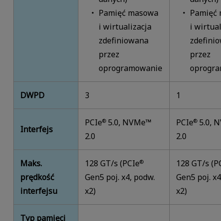
Pamięć masowa
Pamięć
i wirtualizacja
i wirtua
zdefiniowana
zdefini
przez
przez
oprogramowanie
oprogr
DWPD
3
1
PCIe
5.0, NVMe™
PCIe
5.0, 
®
®
Interfejs
2.0
2.0
Maks.
128 GT/s (PCIe
128 GT/s (P
®
prędkość
Gen5 poj. x4, podw.
Gen5 poj. x4
interfejsu
x2)
x2)
Typ pamięci