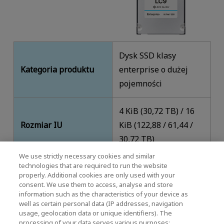
Dysk SSD klasy
Kategoria produktu
enterprise o dużej
pojemności
4 KiB (30,72 TB) / 16
Rozmiar IU
KiB (122,88 / 61,44 /
30,72 TB)
We use strictly necessary cookies and similar
Magazyny danych
technologies that are required to run the website
properly. Additional cookies are only used with your
Systemy AI
consent. We use them to access, analyse and store
Zastosowania
information such as the characteristics of your device as
Kluczowe
well as certain personal data (IP addresses, navigation
uczenia
usage, geolocation data or unique identifiers). The
zastosowania
maszynowego
processing of your data serves various purposes: