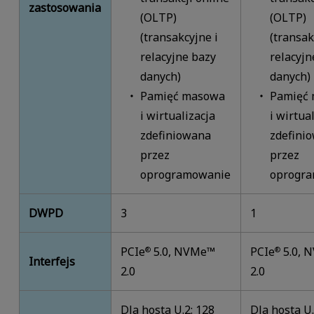
zastosowania
(OLTP)
(OLTP)
(transakcyjne i
(transak
relacyjne bazy
relacyjn
danych)
danych)
Pamięć masowa
Pamięć
i wirtualizacja
i wirtua
zdefiniowana
zdefini
przez
przez
oprogramowanie
oprogr
DWPD
3
1
PCIe
5.0, NVMe™
PCIe
5.0, 
®
®
Interfejs
2.0
2.0
Dla hosta U.2: 128
Dla hosta U.