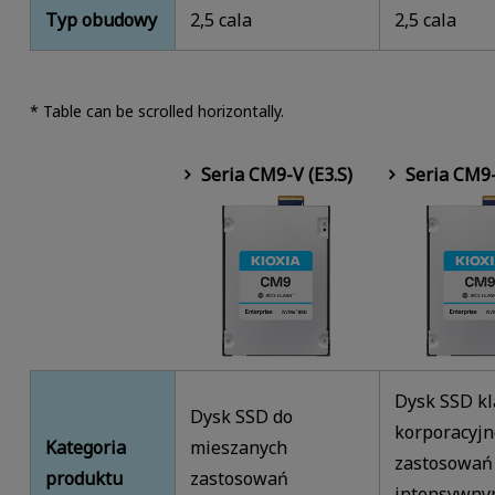
Typ obudowy
2,5 cala
2,5 cala
* Table can be scrolled horizontally.
Seria CM9-V (E3.S)
Seria CM9-
Dysk SSD kl
Dysk SSD do
korporacyjn
Kategoria
mieszanych
zastosowań
produktu
zastosowań
intensywn