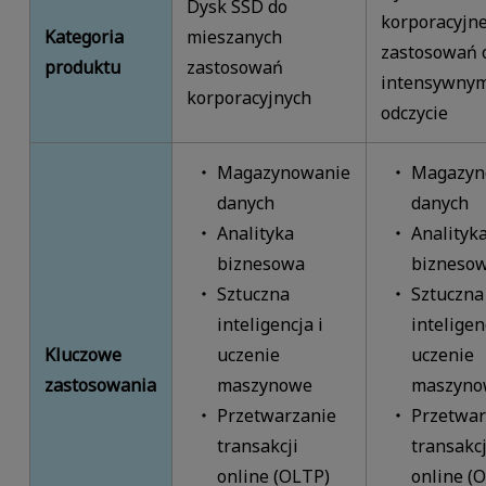
Dysk SSD do
korporacyjne
Kategoria
mieszanych
zastosowań 
produktu
zastosowań
intensywny
korporacyjnych
odczycie
Magazynowanie
Magazyn
danych
danych
Analityka
Analityk
biznesowa
bizneso
Sztuczna
Sztuczna
inteligencja i
inteligen
Kluczowe
uczenie
uczenie
zastosowania
maszynowe
maszyno
Przetwarzanie
Przetwar
transakcji
transakcj
online (OLTP)
online (