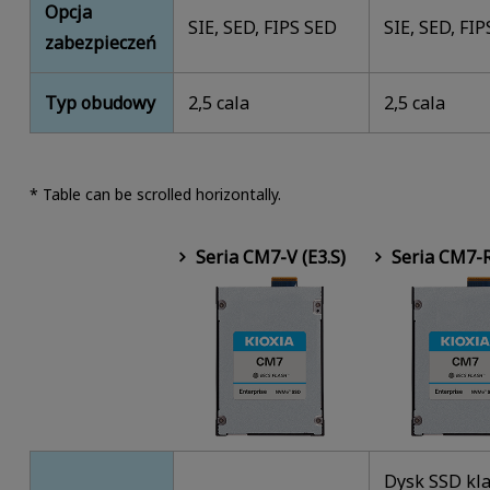
Opcja
SIE, SED, FIPS SED
SIE, SED, FI
zabezpieczeń
Typ obudowy
2,5 cala
2,5 cala
* Table can be scrolled horizontally.
Seria CM7-V (E3.S)
Seria CM7-R
Dysk SSD kl