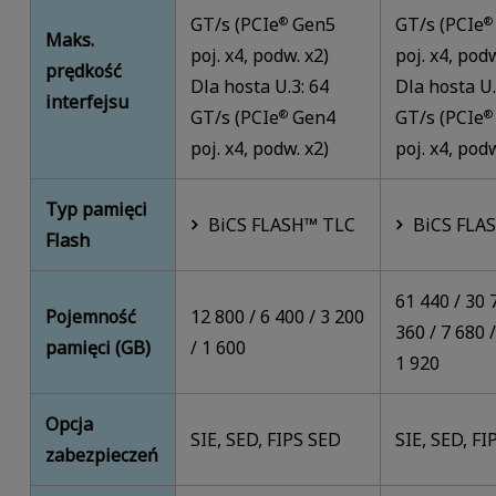
GT/s (PCIe
Gen5
GT/s (PCIe
®
®
Maks.
poj. x4, podw. x2)
poj. x4, podw
prędkość
Dla hosta U.3: 64
Dla hosta U.
interfejsu
GT/s (PCIe
Gen4
GT/s (PCIe
®
®
poj. x4, podw. x2)
poj. x4, podw
Typ pamięci
BiCS FLASH™ TLC
BiCS FLA
Flash
61 440 / 30 
Pojemność
12 800 / 6 400 / 3 200
360 / 7 680 /
pamięci (GB)
/ 1 600
1 920
Opcja
SIE, SED, FIPS SED
SIE, SED, F
zabezpieczeń