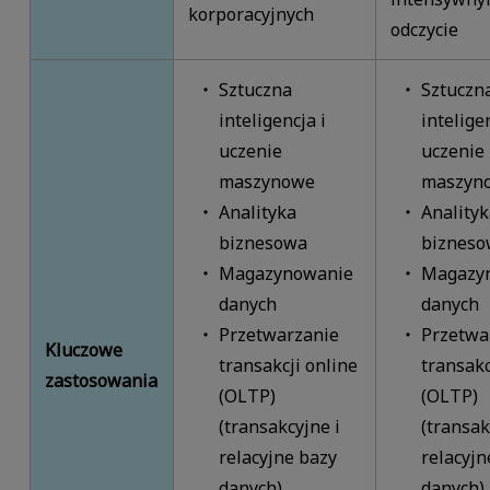
korporacyjnych
odczycie
Sztuczna
Sztuczn
inteligencja i
inteligen
uczenie
uczenie
maszynowe
maszyn
Analityka
Analityk
biznesowa
bizneso
Magazynowanie
Magazy
danych
danych
Przetwarzanie
Przetwa
Kluczowe
transakcji online
transakc
zastosowania
(OLTP)
(OLTP)
(transakcyjne i
(transak
relacyjne bazy
relacyjn
danych)
danych)