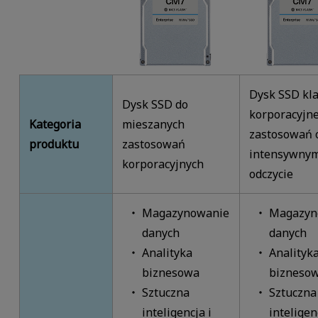
Dysk SSD kl
Dysk SSD do
korporacyjne
Kategoria
mieszanych
zastosowań 
produktu
zastosowań
intensywny
korporacyjnych
odczycie
Magazynowanie
Magazyn
danych
danych
Analityka
Analityk
biznesowa
bizneso
Sztuczna
Sztuczna
inteligencja i
inteligen