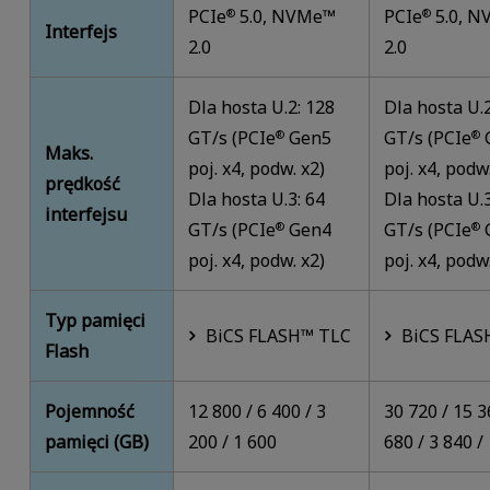
PCIe
5.0, NVMe™
PCIe
5.0, 
®
®
Interfejs
2.0
2.0
Dla hosta U.2: 128
Dla hosta U.
GT/s (PCIe
Gen5
GT/s (PCIe
®
®
Maks.
poj. x4, podw. x2)
poj. x4, podw
prędkość
Dla hosta U.3: 64
Dla hosta U.3
interfejsu
GT/s (PCIe
Gen4
GT/s (PCIe
®
®
poj. x4, podw. x2)
poj. x4, podw
Typ pamięci
BiCS FLASH™ TLC
BiCS FLAS
Flash
Pojemność
12 800 / 6 400 / 3
30 720 / 15 3
pamięci (GB)
200 / 1 600
680 / 3 840 /