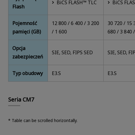
BiCS FLASH™ TLC
BiCS FLA
Flash
Pojemność
12 800 / 6 400 / 3 200
30 720 / 15 
pamięci (GB)
/ 1 600
680 / 3 840 
Opcja
SIE, SED, FIPS SED
SIE, SED, F
zabezpieczeń
Typ obudowy
E3.S
E3.S
Seria CM7
* Table can be scrolled horizontally.