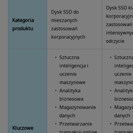
Dysk SSD kl
Dysk SSD do
korporacyjn
Kategoria
mieszanych
zastosowań
produktu
zastosowań
intensywn
korporacyjnych
odczycie
Sztuczna
Sztuczn
inteligencja i
inteligen
uczenie
uczenie
maszynowe
maszyn
Analityka
Analityk
biznesowa
bizneso
Magazynowanie
Magazy
danych
danych
Przetwarzanie
Przetwa
Kluczowe
transakcji online
transakc