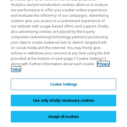
Analytics and personalization cookies allow us to analyse
Pamięć masowa w
our performance to offer you a better online experience
poziomie
and evaluate the efficiency of our campaigns. Advertising
cookies give you access to a customised experience of
our website with usage-based offers and support. Finally,
Rozmiar IU 4 KiB: 0,25
also advertising cookies are placed by third-party
companies (advertising technology partners) processing
@ 4 KiB
your data to create audience lists to deliver targeted ads
DWPD
Rozmiar IU 16 KiB:
on social media and the internet. You may freely give,
refuse or withdraw your consent at any time using the link
0,075 @ 4 KiB / 0,3 @
provided at the bottom of each page (“Cookie Settings”),
16 KiB
along with further information about each cookie.
Privacy
Policy
Interfejs
PCIe
5.0, NVMe™ 2.0
®
Cookie Settings
Maks. prędkość
128 GT/s (PCIe
Gen5
®
Use only strictly necessary cookies
interfejsu
poj. x4, podw. x2)
Typ pamięci Flash
BiCS FLASH™ QLC
Accept all cookies