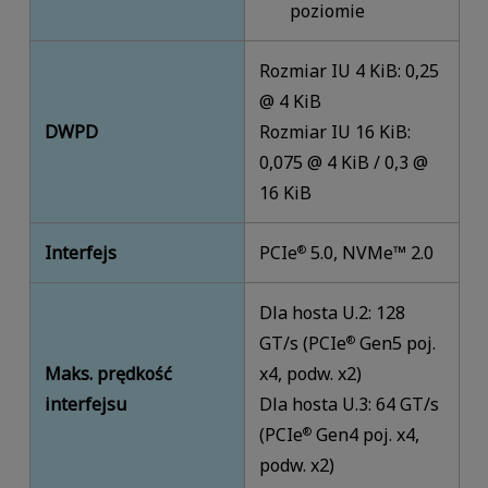
poziomie
Rozmiar IU 4 KiB: 0,25
@ 4 KiB
DWPD
Rozmiar IU 16 KiB:
0,075 @ 4 KiB / 0,3 @
16 KiB
Interfejs
PCIe
5.0, NVMe™ 2.0
®
Dla hosta U.2: 128
GT/s (PCIe
Gen5 poj.
®
Maks. prędkość
x4, podw. x2)
interfejsu
Dla hosta U.3: 64 GT/s
(PCIe
Gen4 poj. x4,
®
podw. x2)