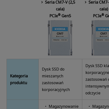
Seria CM7-V (2,5
Seria CM7-
cala)
cala)
®
®
PCIe
Gen5
PCIe
G
Dysk SSD kl
Dysk SSD do
korporacyjne
Kategoria
mieszanych
zastosowań 
produktu
zastosowań
intensywny
korporacyjnych
odczycie
Magazynowanie
Magazyn