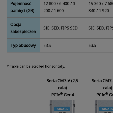
Pojemność
12 800 / 6 400 / 3
15 360 / 7 68
pamięci (GB)
200 / 1 600
840 / 1 920
Opcja
SIE, SED, FIPS SED
SIE, SED, FI
zabezpieczeń
Typ obudowy
E3.S
E3.S
* Table can be scrolled horizontally.
Seria CM7-V (2,5
Seria CM7-
cala)
cala)
®
®
PCIe
Gen4
PCIe
G