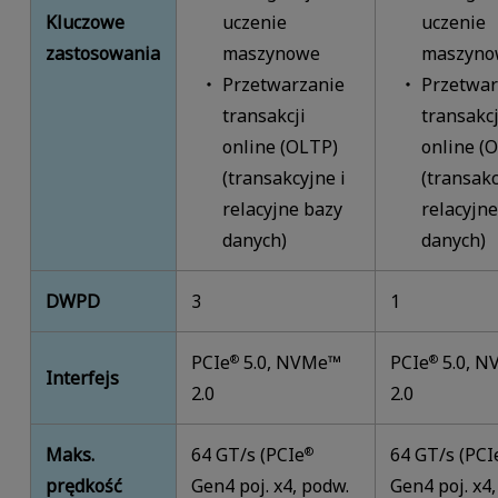
Kluczowe
uczenie
uczenie
zastosowania
maszynowe
maszyno
Przetwarzanie
Przetwar
transakcji
transakcj
online (OLTP)
online (
(transakcyjne i
(transakc
relacyjne bazy
relacyjne
danych)
danych)
DWPD
3
1
PCIe
5.0, NVMe™
PCIe
5.0, 
®
®
Interfejs
2.0
2.0
Maks.
64 GT/s (PCIe
64 GT/s (PCI
®
prędkość
Gen4 poj. x4, podw.
Gen4 poj. x4