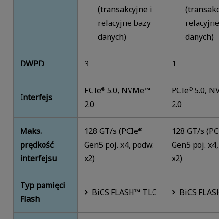
(transakcyjne i
(transakc
relacyjne bazy
relacyjne
danych)
danych)
DWPD
3
1
PCIe
5.0, NVMe™
PCIe
5.0, 
®
®
Interfejs
2.0
2.0
Maks.
128 GT/s (PCIe
128 GT/s (PC
®
prędkość
Gen5 poj. x4, podw.
Gen5 poj. x4
interfejsu
x2)
x2)
Typ pamięci
BiCS FLASH™ TLC
BiCS FLAS
Flash