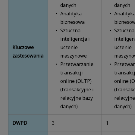
danych
danych
Analityka
Analityk
biznesowa
bizneso
Sztuczna
Sztuczna
inteligencja i
inteligen
Kluczowe
uczenie
uczenie
zastosowania
maszynowe
maszyno
Przetwarzanie
Przetwar
transakcji
transakcj
online (OLTP)
online (
(transakcyjne i
(transakc
relacyjne bazy
relacyjne
danych)
danych)
DWPD
3
1