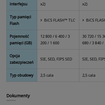
interfejsu
x2)
x2)
Typ pamięci
BiCS FLASH™ TLC
BiCS FLAS
Flash
Pojemność
12 800 / 6 400 / 3
30 720 / 15 3
pamięci (GB)
200 / 1 600
680 / 3 840 /
Opcja
SIE, SED, FIPS SED
SIE, SED, FI
zabezpieczeń
Typ obudowy
2,5 cala
2,5 cala
Dokumenty