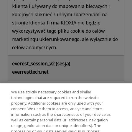
klienta i używany do mapowania bieżących i
kolejnych kliknięć z innymi zdarzeniami na
stronie klienta. Firma KIOXIA nie będzie
wykorzystywać tego pliku cookie do celów
marketingu ukierunkowanego, ale wyłącznie do
celów analitycznych.
everest_session_v2 (sesja)
everresttech.net
Ta domena jest własnością Adobe. Plik cookie
We use strictly necessary cookies and similar
sesji przeglądarki podmiotu zewnętrznego;
technologies that are required to run the website
properly. Additional cookies are only used with your
jeden plik cookie jest używany dla wszystkich
consent. We use them to access, analyse and store
kont.
information such as the characteristics of your device as
well as certain personal data (IP addresses, navigation
usage, geolocation data or unique identifiers). The
bb) Personalizacyjne pliki cookie
processing of your data serves various purposes: