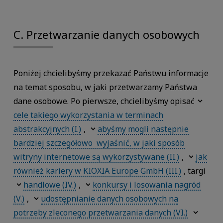
C. Przetwarzanie danych osobowych
Poniżej chcielibyśmy przekazać Państwu informacje
na temat sposobu, w jaki przetwarzamy Państwa
dane osobowe. Po pierwsze, chcielibyśmy opisać
cele takiego wykorzystania w terminach
abstrakcyjnych (I.)
,
abyśmy mogli następnie
bardziej szczegółowo wyjaśnić, w jaki sposób
witryny internetowe są wykorzystywane (II.)
,
jak
również kariery w KIOXIA Europe GmbH (III.)
, targi
handlowe (IV.)
,
konkursy i losowania nagród
(V.)
,
udostępnianie danych osobowych na
potrzeby zleconego przetwarzania danych (VI.)