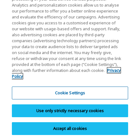
Analytics and personalization cookies allow us to analyse
Te pliki cookie umożliwiają nam zapewnienie
our performance to offer you a better online experience
ulepszonej funkcjonalności i personalizacji
and evaluate the efficiency of our campaigns. Advertising
cookies give you access to a customised experience of
naszych witryn internetowych. Pliki cookie mogą
our website with usage-based offers and support. Finally,
być wykorzystywane przez nas lub dostawców
also advertising cookies are placed by third-party
companies (advertising technology partners) processing
zewnętrznych, których usługi zamieszczamy na
your data to create audience lists to deliver targeted ads
naszych stronach internetowych. Jeśli
on social media and the internet. You may freely give,
refuse or withdraw your consent at any time using the link
użytkownik nie zezwoli na korzystanie z tych
provided at the bottom of each page (“Cookie Settings”),
plików cookie, niektóre lub wszystkie z tych
along with further information about each cookie.
Privacy
Policy
usług mogą nie działać prawidłowo.
Cookie Settings
Obecnie nie wykorzystujemy w naszych
witrynach internetowych żadnych plików cookie
Use only strictly necessary cookies
personalizacji.
cc) Reklamowe pliki cookie
Accept all cookies
Te pliki cookie mogą być wykorzystywane przez