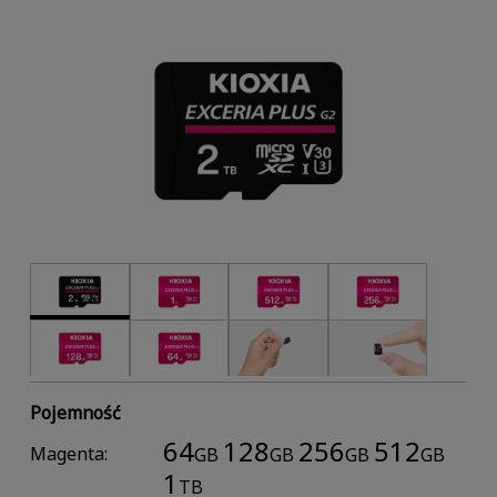
Pojemność
64
128
256
512
Magenta:
GB
GB
GB
GB
1
TB