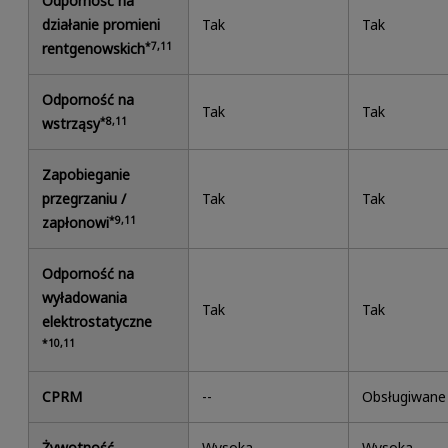
Odporność na
działanie promieni
Tak
Tak
rentgenowskich
*7,11
Odporność na
Tak
Tak
wstrząsy
*8,11
Zapobieganie
przegrzaniu /
Tak
Tak
zapłonowi
*9,11
Odporność na
wyładowania
Tak
Tak
elektrostatyczne
*10,11
CPRM
--
Obsługiwane
Żywotność
Wysoka
Wysoka