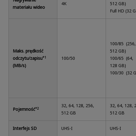
4K
512 GB)
materiału wideo
Full HD (32 
100/85 (256,
Maks. prędkość
512 GB)
odczytu/zapisu
*1
100/50
100/65 (64,
(MB/s)
128 GB)
100/30 (32 
32, 64, 128, 256,
32, 64, 128, 
Pojemność
*2
512 GB
512 GB
Interfejs SD
UHS-I
UHS-I