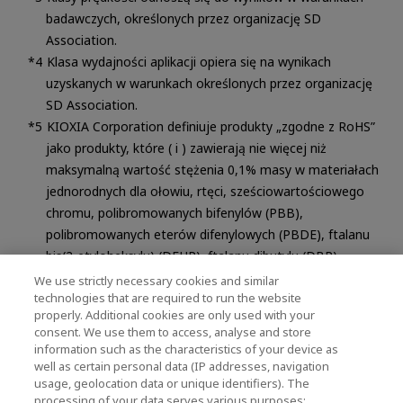
badawczych, określonych przez organizację SD
Association.
Klasa wydajności aplikacji opiera się na wynikach
uzyskanych w warunkach określonych przez organizację
SD Association.
KIOXIA Corporation definiuje produkty „zgodne z RoHS”
jako produkty, które ( i ) zawierają nie więcej niż
maksymalną wartość stężenia 0,1% masy w materiałach
jednorodnych dla ołowiu, rtęci, sześciowartościowego
chromu, polibromowanych bifenylów (PBB),
polibromowanych eterów difenylowych (PBDE), ftalanu
bis(2-etyloheksylu) (DEHP), ftalanu dibutylu (DBP),
ftalanu benzylobutylu (BBP) i ftalanu diizobutylu (BBP) i
We use strictly necessary cookies and similar
technologies that are required to run the website
0,01% masy w jednorodnych materiałach na kadm; lub
properly. Additional cookies are only used with your
(ii) objęte są jednym z wyłączeń dotyczących
consent. We use them to access, analyse and store
stosowania określonych w załączniku do dyrektywy
information such as the characteristics of your device as
RoHS(*). Powyższe nie oznacza, że produkty Kioxia
well as certain personal data (IP addresses, navigation
usage, geolocation data or unique identifiers). The
Corporation oznaczone „ZGODNE Z RoHS” nie
processing of your data serves various purposes: