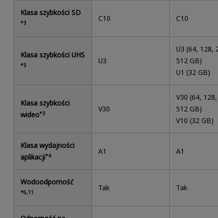
Klasa szybkości SD
C10
C10
*3
U3 (64, 128, 
Klasa szybkości UHS
U3
512 GB)
*3
U1 (32 GB)
V30 (64, 128,
Klasa szybkości
V30
512 GB)
wideo
*3
V10 (32 GB)
Klasa wydajności
A1
A1
aplikacji
*4
Wodoodporność
Tak
Tak
*6,11