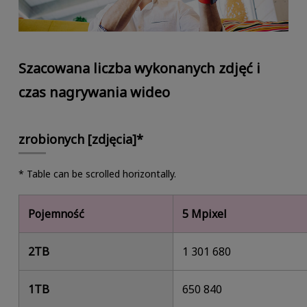
Szacowana liczba wykonanych zdjęć i
czas nagrywania wideo
zrobionych [zdjęcia]*
* Table can be scrolled horizontally.
Pojemność
5 Mpixel
2TB
1 301 680
1TB
650 840