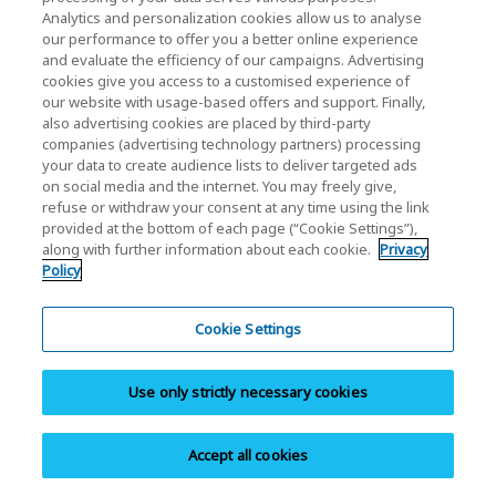
zawierają żadnych substancji kontrolowanych przez
Analytics and personalization cookies allow us to analyse
dyrektywę RoHS i nie gwarantuje zgodności produktów
our performance to offer you a better online experience
z poszczególnymi przepisami i/lub regulacjami w
and evaluate the efficiency of our campaigns. Advertising
cookies give you access to a customised experience of
poszczególnych jurysdykcjach.
our website with usage-based offers and support. Finally,
*Dyrektywa RoHS: KIOXIA Corporation definiuje
also advertising cookies are placed by third-party
„Dyrektywę RoHS” jako DYREKTYWĘ PARLAMENTU
companies (advertising technology partners) processing
EUROPEJSKIEGO I RADY 2011/65/UE z dnia 8 czerwca
your data to create audience lists to deliver targeted ads
on social media and the internet. You may freely give,
2011 r. w sprawie ograniczenia stosowania niektórych
refuse or withdraw your consent at any time using the link
niebezpiecznych substancji w urządzeniach
provided at the bottom of each page (“Cookie Settings”),
elektrycznych i elektronicznych.
along with further information about each cookie.
Privacy
Policy
Zgodnie ze standardem IPX7 produkt (tylko karta) nie
traci funkcjonalności po zanurzeniu w wodzie o
temperaturze pokojowej (od 15°C do 35°C) na
Cookie Settings
głębokości do 1 metra przez 30 minut.
Zgodnie z normą ISO7816-1 produkt nie traci
Use only strictly necessary cookies
funkcjonalności po narażeniu na działanie
promieniowania rentgenowskiego o wartości 0,1 Gy.
Accept all cookies
Produkt (tylko karta) nie traci funkcjonalności po upadku
z wysokości 5 m. (W oparciu o wyniki testów