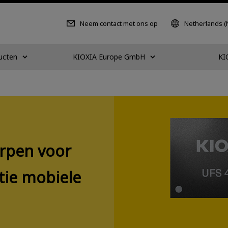
Neem contact met ons op
Netherlands (
ucten
KIOXIA Europe GmbH
KI
orpen voor
tie mobiele