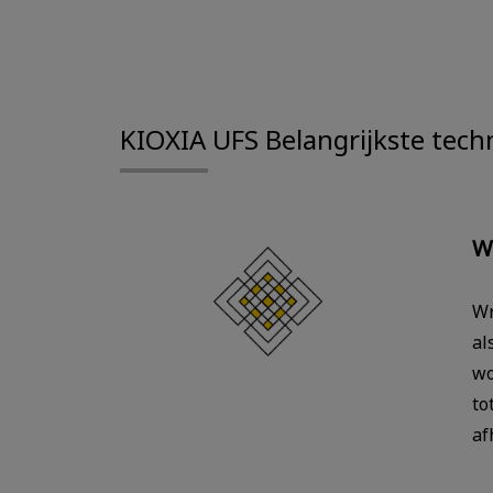
KIOXIA UFS Belangrijkste tech
W
Wr
al
wo
to
af