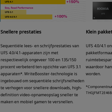
Snellere prestaties
Klein pakke
Sequentiële lees- en schrijfprestaties van
UFS 4.0/4.1 o
UFS 4.0/4.1-apparaten zijn met
pakketformaa
respectievelijk ongeveer 100 en 135/150
ruimtebespari
procent verbeterd ten opzichte van UFS 3.1
waardoor hand
apparaten*. WriteBooster-technologie is
worden.
ingebouwd om sequentiële schrijfsnelheden
*Componentnu
te verhogen voor snellere downloads, high-
THGJFMT2E46B
definition video-opnameopslag sneller te
maken en mobiel gamen te versnellen.