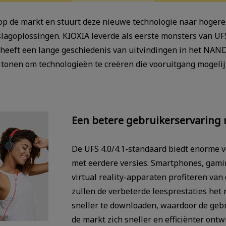
op de markt en stuurt deze nieuwe technologie naar hogere 
lagoplossingen. KIOXIA leverde als eerste monsters van UFS 
 heeft een lange geschiedenis van uitvindingen in het NAN
g tonen om technologieën te creëren die vooruitgang mogeli
Een betere gebruikerservaring 
De UFS 4.0/4.1-standaard biedt enorme ve
met eerdere versies. Smartphones, gam
virtual reality-apparaten profiteren va
zullen de verbeterde leesprestaties he
sneller te downloaden, waardoor de geb
de markt zich sneller en efficiënter ontwi