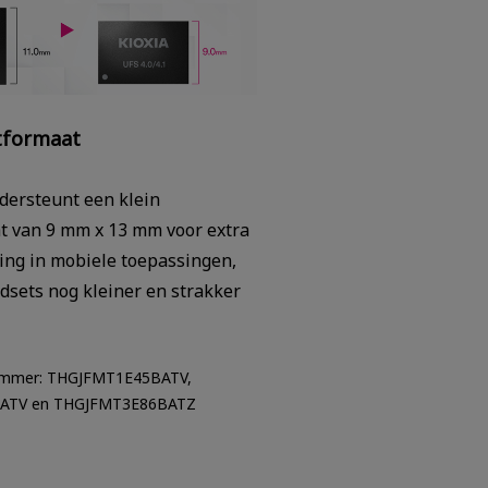
tformaat
ndersteunt een klein
t van 9 mm x 13 mm voor extra
ng in mobiele toepassingen,
sets nog kleiner en strakker
mmer: THGJFMT1E45BATV,
ATV en THGJFMT3E86BATZ