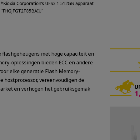
*Kioxia Corporation’s UFS3.1 512GB apparaat
“THGJFGT2T85BAIU”
ie flashgeheugens met hoge capaciteit en
emory-oplossingen bieden ECC en andere
 voor elke generatie Flash Memory-
de hostprocessor, vereenvoudigen de
market en verhogen het gebruiksgemak