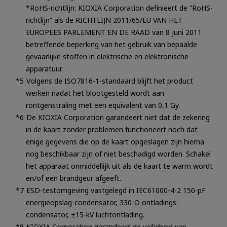
*RoHS-richtlijn: KIOXIA Corporation definieert de “RoHS-
richtlijn” als de RICHTLIJN 2011/65/EU VAN HET
EUROPEES PARLEMENT EN DE RAAD van 8 juni 2011
betreffende beperking van het gebruik van bepaalde
gevaarlijke stoffen in elektrische en elektronische
apparatuur.
Volgens de ISO7816-1-standaard blijft het product
werken nadat het blootgesteld wordt aan
röntgenstraling met een equivalent van 0,1 Gy.
De KIOXIA Corporation garandeert niet dat de zekering
in de kaart zonder problemen functioneert noch dat
enige gegevens die op de kaart opgeslagen zijn hierna
nog beschikbaar zijn of niet beschadigd worden. Schakel
het apparaat onmiddellijk uit als de kaart te warm wordt
en/of een brandgeur afgeeft.
ESD-testomgeving vastgelegd in IEC61000-4-2 150-pF
energieopslag-condensator, 330-Ω ontladings-
condensator, ±15-kV luchtontlading.
KIOXIA Corporation garandeert de veiligheid van