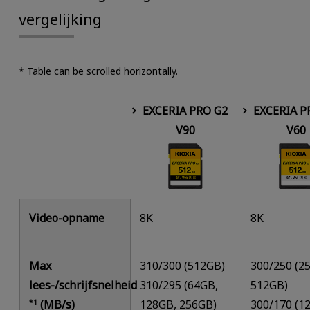
vergelijking
* Table can be scrolled horizontally.
EXCERIA PRO G2
EXCERIA P
V90
V60
Video-opname
8K
8K
Max
310/300 (512GB)
300/250 (2
lees-/schrijfsnelheid
310/295 (64GB,
512GB)
(MB/s)
128GB, 256GB)
300/170 (1
*1