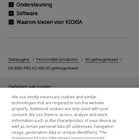
Ondersteuning
Software
Waarom kiezen voor KIOXIA
Startpagina
Persoonlijke producten
SD-geheugenkaart
EXCERIA PRO G2 V60 SD-geheugenkaart
Definities van iconen:
Een nieuw scherm open.
We use strictly necessary cookies and similar
technologies that are required to run the website
PDF opent in een nieuw scherm.
properly. Additional cookies are only used with your
consent. We use them to access, analyse and store
Er wordt een modaal venster geopend.
information such as the characteristics of your device as
well as certain personal data (IP addresses, navigation
usage, geolocation data or unique identifiers). The
processing of your data serves various purposes: