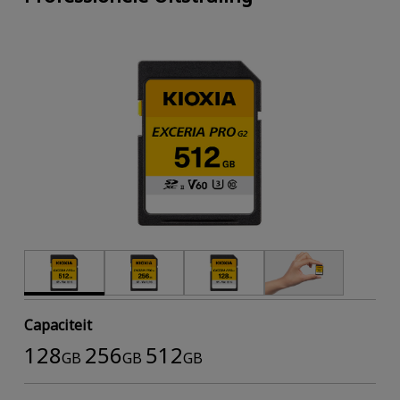
Capaciteit
128
256
512
GB
GB
GB