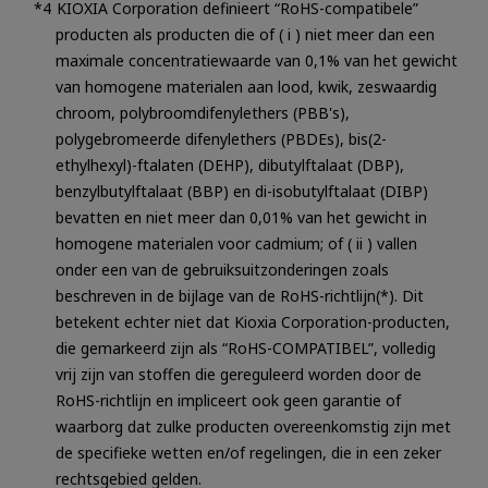
KIOXIA Corporation definieert “RoHS-compatibele”
producten als producten die of ( i ) niet meer dan een
maximale concentratiewaarde van 0,1% van het gewicht
van homogene materialen aan lood, kwik, zeswaardig
chroom, polybroomdifenylethers (PBB's),
polygebromeerde difenylethers (PBDEs), bis(2-
ethylhexyl)-ftalaten (DEHP), dibutylftalaat (DBP),
benzylbutylftalaat (BBP) en di-isobutylftalaat (DIBP)
bevatten en niet meer dan 0,01% van het gewicht in
homogene materialen voor cadmium; of ( ii ) vallen
onder een van de gebruiksuitzonderingen zoals
beschreven in de bijlage van de RoHS-richtlijn(*). Dit
betekent echter niet dat Kioxia Corporation-producten,
die gemarkeerd zijn als “RoHS-COMPATIBEL”, volledig
vrij zijn van stoffen die gereguleerd worden door de
RoHS-richtlijn en impliceert ook geen garantie of
waarborg dat zulke producten overeenkomstig zijn met
de specifieke wetten en/of regelingen, die in een zeker
rechtsgebied gelden.