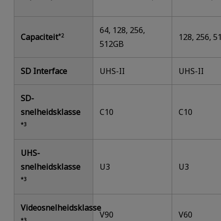
64, 128, 256,
Capaciteit
128, 256, 
*2
512GB
SD Interface
UHS-II
UHS-II
SD-
snelheidsklasse
C10
C10
*3
UHS-
snelheidsklasse
U3
U3
*3
Videosnelheidsklasse
V90
V60
*3