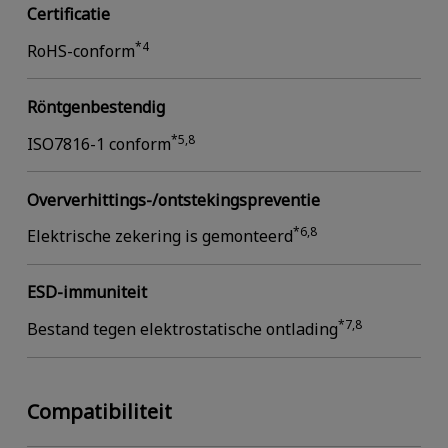
Certificatie
*4
RoHS-conform
Röntgenbestendig
*5,8
ISO7816-1 conform
Oververhittings-/ontstekingspreventie
*6,8
Elektrische zekering is gemonteerd
ESD-immuniteit
*7,8
Bestand tegen elektrostatische ontlading
Compatibiliteit