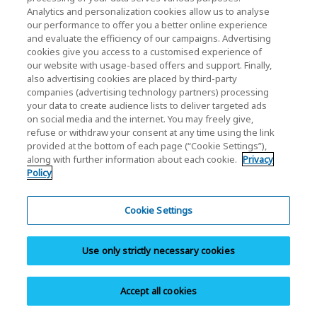
Nieuws
Analytics and personalization cookies allow us to analyse
our performance to offer you a better online experience
Evenement
and evaluate the efficiency of our campaigns. Advertising
cookies give you access to a customised experience of
Neem contact met ons op
our website with usage-based offers and support. Finally,
also advertising cookies are placed by third-party
companies (advertising technology partners) processing
your data to create audience lists to deliver targeted ads
KIOXIA Holdings Corporation (Relaties met
on social media and the internet. You may freely give,
bedrijven / investeerders)
refuse or withdraw your consent at any time using the link
provided at the bottom of each page (“Cookie Settings”),
KIOXIA Holdings Corporation Home
along with further information about each cookie.
Privacy
Policy
Relaties met investeerders
Cookie Settings
Use only strictly necessary cookies
Accept all cookies
Privacybeleid
Cookie Settings