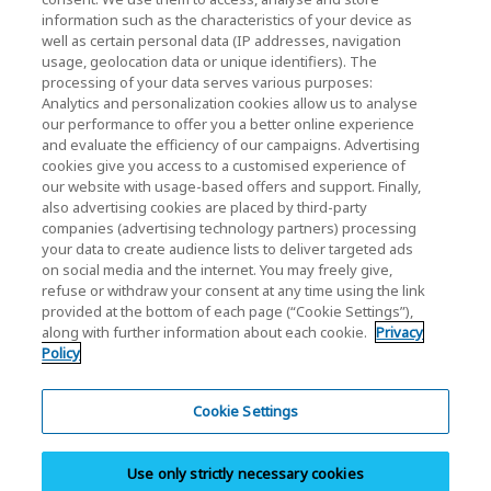
KIOXIA Holdings Corporation Home
information such as the characteristics of your device as
well as certain personal data (IP addresses, navigation
Relaties met investeerders
usage, geolocation data or unique identifiers). The
processing of your data serves various purposes:
Analytics and personalization cookies allow us to analyse
our performance to offer you a better online experience
and evaluate the efficiency of our campaigns. Advertising
cookies give you access to a customised experience of
our website with usage-based offers and support. Finally,
also advertising cookies are placed by third-party
Privacybeleid
companies (advertising technology partners) processing
your data to create audience lists to deliver targeted ads
Cookie Settings
on social media and the internet. You may freely give,
refuse or withdraw your consent at any time using the link
Algemene voorwaarden
provided at the bottom of each page (“Cookie Settings”),
along with further information about each cookie.
Privacy
Handelsmerken
Policy
Parallelimport- en namaakproducten
Site Map
Cookie Settings
Europese Regulaties
Use only strictly necessary cookies
Klokkenluiderssysteem