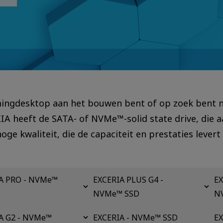
ingdesktop aan het bouwen bent of op zoek bent n
A heeft de SATA- of NVMe™-solid state drive, die aa
e kwaliteit, die de capaciteit en prestaties levert
A PRO - NVMe™
EXCERIA PLUS G4 -
EX
NVMe™ SSD
N
A G2 - NVMe™
EXCERIA - NVMe™ SSD
EX