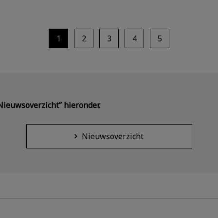
1
2
3
4
5
“Nieuwsoverzicht” hieronder.
Nieuwsoverzicht