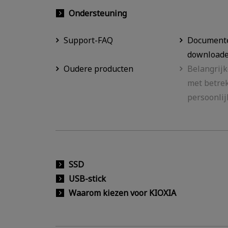
Ondersteuning
Support-FAQ
Documente
download
Oudere producten
Belangrij
met betrek
persoonlij
SSD
USB-stick
Waarom kiezen voor KIOXIA