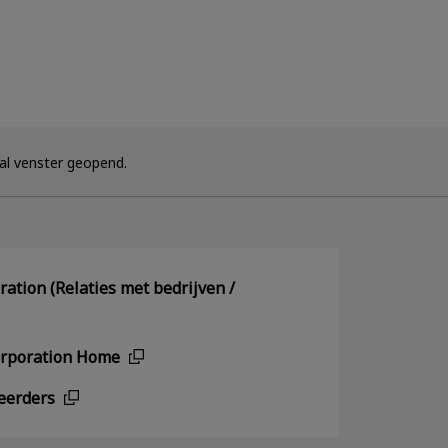
l venster geopend.
ation (Relaties met bedrijven /
orporation Home
teerders