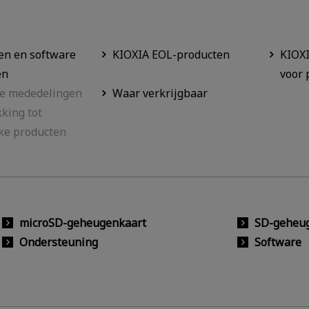
n en software
KIOXIA EOL-producten
KIOXI
en
voor 
ke mededelingen
Waar verkrijgbaar
king tot
ke producten
microSD-geheugenkaart
SD-geheu
Ondersteuning
Software