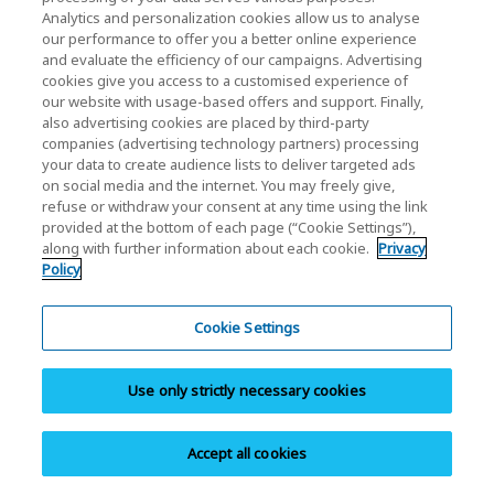
ESD test environment stipulated by IEC61000-4-2 150-
Analytics and personalization cookies allow us to analyse
our performance to offer you a better online experience
pF energy storage capacitor, 330-Ω discharge resistor,
and evaluate the efficiency of our campaigns. Advertising
±15-kV air discharge.
cookies give you access to a customised experience of
KIOXIA Corporation does not warrant any data stored
our website with usage-based offers and support. Finally,
also advertising cookies are placed by third-party
on the product.
companies (advertising technology partners) processing
Designed target of accumulated time based on Full HD
your data to create audience lists to deliver targeted ads
(1920x1080) video content recorded at 21Mbps or 4K
on social media and the internet. You may freely give,
(3840x2160) video content recorded at 100 Mbps.
refuse or withdraw your consent at any time using the link
provided at the bottom of each page (“Cookie Settings”),
Results may vary depending on a device and other
along with further information about each cookie.
Privacy
conditions.
Policy
Operation is not warranted on all devices. Please be
sure to check the user’s manual of your host device for
Cookie Settings
product compatibility.
Please check the
Lists of Specific Card Readers and
Tested Card Readers
.
Use only strictly necessary cookies
When you connect a device other than the specific card
reader, the maximum read/write speeds are the values
Accept all cookies
operating with SDR104 mode. SDR104 mode is one of