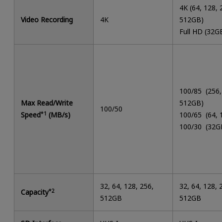
4K (64, 128, 
Video Recording
4K
512GB)
Full HD (32G
100/85 (256,
Max Read/Write
512GB)
100/50
Speed
*1
(MB/s)
100/65 (64,
100/30 (32G
32, 64, 128, 256,
32, 64, 128, 
Capacity
*2
512GB
512GB