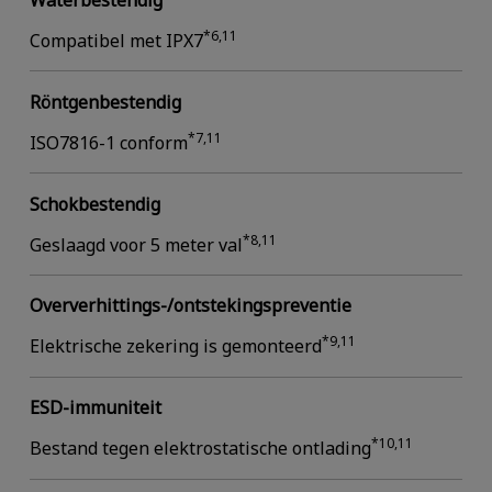
*6,11
Compatibel met IPX7
Röntgenbestendig
*7,11
ISO7816-1 conform
Schokbestendig
*8,11
Geslaagd voor 5 meter val
Oververhittings-/ontstekingspreventie
*9,11
Elektrische zekering is gemonteerd
ESD-immuniteit
*10,11
Bestand tegen elektrostatische ontlading