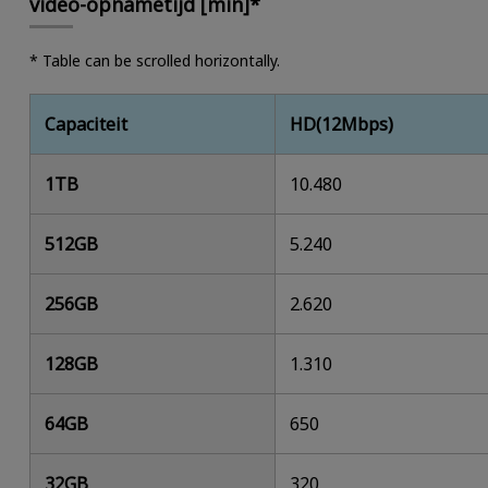
video-opnametijd [min]*
* Table can be scrolled horizontally.
Capaciteit
HD(12Mbps)
1TB
10.480
512GB
5.240
256GB
2.620
128GB
1.310
64GB
650
32GB
320