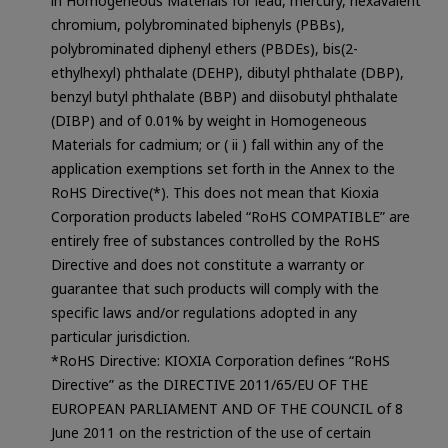
in Homogeneous Materials for lead, mercury, hexavalent
chromium, polybrominated biphenyls (PBBs),
polybrominated diphenyl ethers (PBDEs), bis(2-
ethylhexyl) phthalate (DEHP), dibutyl phthalate (DBP),
benzyl butyl phthalate (BBP) and diisobutyl phthalate
(DIBP) and of 0.01% by weight in Homogeneous
Materials for cadmium; or ( ii ) fall within any of the
application exemptions set forth in the Annex to the
RoHS Directive(*). This does not mean that Kioxia
Corporation products labeled “RoHS COMPATIBLE” are
entirely free of substances controlled by the RoHS
Directive and does not constitute a warranty or
guarantee that such products will comply with the
specific laws and/or regulations adopted in any
particular jurisdiction.
*RoHS Directive: KIOXIA Corporation defines “RoHS
Directive” as the DIRECTIVE 2011/65/EU OF THE
EUROPEAN PARLIAMENT AND OF THE COUNCIL of 8
June 2011 on the restriction of the use of certain