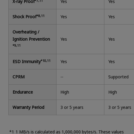
X-ray Proof
*7,11
Yes
Yes
Shock Proof
*8,11
Yes
Yes
Overheating /
Ignition Prevention
Yes
Yes
*9,11
ESD Immunity
*10,11
Yes
Yes
CPRM
--
Supported
Endurance
High
High
Warranty Period
3 or 5 years
3 or 5 years
1 MB/s is calculated as 1,000,000 bytes/s. These values