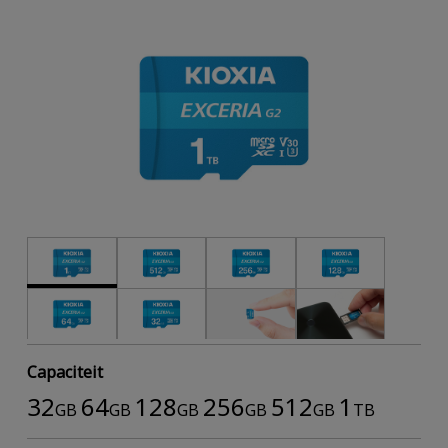
Capaciteit
32
64
128
256
512
1
GB
GB
GB
GB
GB
TB