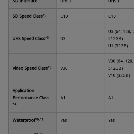
SD Interface
UHS-I
UHS-I
SD Speed Class
*3
C10
C10
U3 (64, 128, 
UHS Speed Class
*3
U3
512GB)
U1 (32GB)
V30 (64, 128,
Video Speed Class
*3
V30
512GB)
V10 (32GB)
Application
Performance Class
A1
A1
*4
Waterproof
*6,11
Yes
Yes