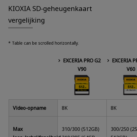
KIOXIA SD-geheugenkaart
vergelijking
* Table can be scrolled horizontally.
EXCERIA PRO G2
EXCERIA P
V90
V60
Video-opname
8K
8K
Max
310/300 (512GB)
300/250 (2