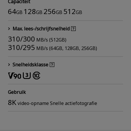
Capaciteit
64
128
256
512
GB
GB
GB
GB
Max. lees-/schrijfsnelheid
310/300
MB/s (512GB)
310/295
MB/s (64GB, 128GB, 256GB)
Snelheidsklasse
Gebruik
8K
video-opname Snelle actiefotografie