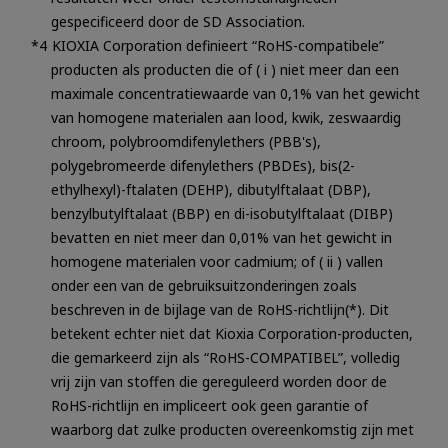
gespecificeerd door de SD Association.
KIOXIA Corporation definieert “RoHS-compatibele”
producten als producten die of ( i ) niet meer dan een
maximale concentratiewaarde van 0,1% van het gewicht
van homogene materialen aan lood, kwik, zeswaardig
chroom, polybroomdifenylethers (PBB's),
polygebromeerde difenylethers (PBDEs), bis(2-
ethylhexyl)-ftalaten (DEHP), dibutylftalaat (DBP),
benzylbutylftalaat (BBP) en di-isobutylftalaat (DIBP)
bevatten en niet meer dan 0,01% van het gewicht in
homogene materialen voor cadmium; of ( ii ) vallen
onder een van de gebruiksuitzonderingen zoals
beschreven in de bijlage van de RoHS-richtlijn(*). Dit
betekent echter niet dat Kioxia Corporation-producten,
die gemarkeerd zijn als “RoHS-COMPATIBEL”, volledig
vrij zijn van stoffen die gereguleerd worden door de
RoHS-richtlijn en impliceert ook geen garantie of
waarborg dat zulke producten overeenkomstig zijn met