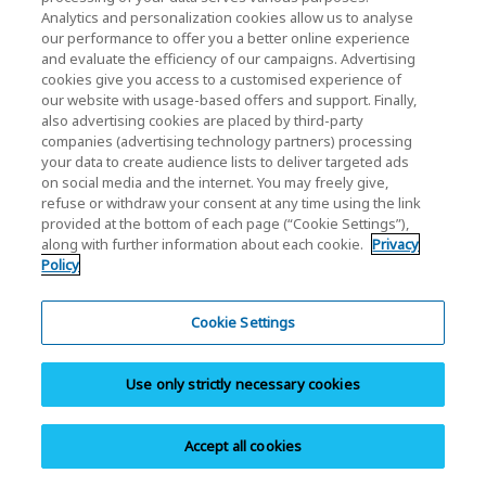
Analytics and personalization cookies allow us to analyse
USB-stick
our performance to offer you a better online experience
Ondersteuning
and evaluate the efficiency of our campaigns. Advertising
cookies give you access to a customised experience of
Software
our website with usage-based offers and support. Finally,
Waarom kiezen voor KIOXIA
also advertising cookies are placed by third-party
companies (advertising technology partners) processing
your data to create audience lists to deliver targeted ads
on social media and the internet. You may freely give,
refuse or withdraw your consent at any time using the link
provided at the bottom of each page (“Cookie Settings”),
along with further information about each cookie.
Privacy
Startpagina
Persoonlijke producten
SD-geheugenkaart
Policy
EXCERIA PRO G2 V90 SD-geheugenkaart
Cookie Settings
Definities van iconen:
Een nieuw scherm open.
Use only strictly necessary cookies
PDF opent in een nieuw scherm.
Accept all cookies
Er wordt een modaal venster geopend.