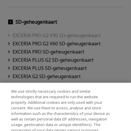
SD-geheugenkaart
EXCERIA PRO G2 V90 SD-geheugenkaart
EXCERIA PRO G2 V60 SD-geheugenkaart
EXCERIA PRO SD-geheugenkaart
EXCERIA PLUS G2 SD-geheugenkaart
EXCERIA PLUS SD-geheugenkaart
EXCERIA G2 SD-geheugenkaart
EXCERIA SD-geheugenkaart
We use strictly necessary cookies and similar
technologies that are required to run the website
properly. Additional cookies are only used with your
consent. We use them to access, analyse and store
SSD
information such as the characteristics of your device as
well as certain personal data (IP addresses, navigation
microSD-geheugenkaart
usage, geolocation data or unique identifiers). The
SD-geheugenkaart
processing of your data serves various purposes: