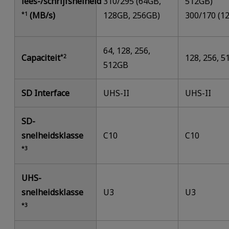
lees-/schrijfsnelheid
310/295 (64GB,
512GB)
(MB/s)
128GB, 256GB)
300/170 (1
*1
64, 128, 256,
Capaciteit
128, 256, 
*2
512GB
SD Interface
UHS-II
UHS-II
SD-
snelheidsklasse
C10
C10
*3
UHS-
snelheidsklasse
U3
U3
*3