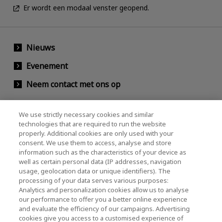
Er wordt een modaal venster geopend.
Nieuws
Evenement
Neem contact met ons op
We use strictly necessary cookies and similar
KIOXIA Holdings Corporation (Relaties met
technologies that are required to run the website
properly. Additional cookies are only used with your
bedrijven / investeerders)
consent. We use them to access, analyse and store
KIOXIA Holdings Corporation Home
information such as the characteristics of your device as
well as certain personal data (IP addresses, navigation
Relaties met investeerders
usage, geolocation data or unique identifiers). The
processing of your data serves various purposes:
Analytics and personalization cookies allow us to analyse
our performance to offer you a better online experience
and evaluate the efficiency of our campaigns. Advertising
cookies give you access to a customised experience of