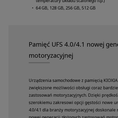
temperatury układu scalonego itp.)
64 GB, 128 GB, 256 GB, 512 GB
Pamięć UFS 4.0/4.1 nowej gene
motoryzacyjnej
Urządzenia samochodowe z pamięcią KIOXIA 
zwiększone możliwości obsługi coraz bardz
zastosowań motoryzacyjnych. Dzięki prędkości
szerokiemu zakresowi opcji gęstości nowe u
4.0/4.1 dla branży motoryzacyjnej doskonale 
nowej generacji złożonych zastosowań motor