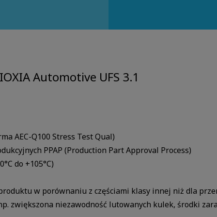
KIOXIA Automotive UFS 3.1
rma AEC-Q100 Stress Test Qual)
odukcyjnych PPAP (Production Part Approval Process)
40°C do +105°C)
produktu w porównaniu z częściami klasy innej niż dla prz
np. zwiększona niezawodność lutowanych kulek, środki zar