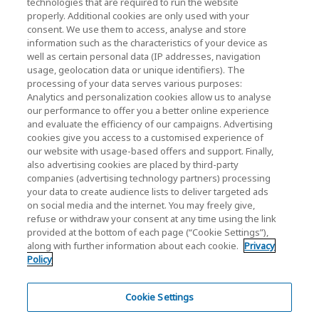
technologies that are required to run the website
properly. Additional cookies are only used with your
korporacyjne / inwestorskie)
consent. We use them to access, analyse and store
KIOXIA Holdings Corporation Home
information such as the characteristics of your device as
well as certain personal data (IP addresses, navigation
Relacje inwestorskie
usage, geolocation data or unique identifiers). The
processing of your data serves various purposes:
Analytics and personalization cookies allow us to analyse
our performance to offer you a better online experience
and evaluate the efficiency of our campaigns. Advertising
cookies give you access to a customised experience of
our website with usage-based offers and support. Finally,
also advertising cookies are placed by third-party
Polityka prywatności
companies (advertising technology partners) processing
your data to create audience lists to deliver targeted ads
Cookie Settings
on social media and the internet. You may freely give,
refuse or withdraw your consent at any time using the link
Regulamin
provided at the bottom of each page (“Cookie Settings”),
along with further information about each cookie.
Privacy
Znaki towarowe
Policy
Import równoległy i produkty podrabiane
Mapa strony
Cookie Settings
Regulacje Europejskie