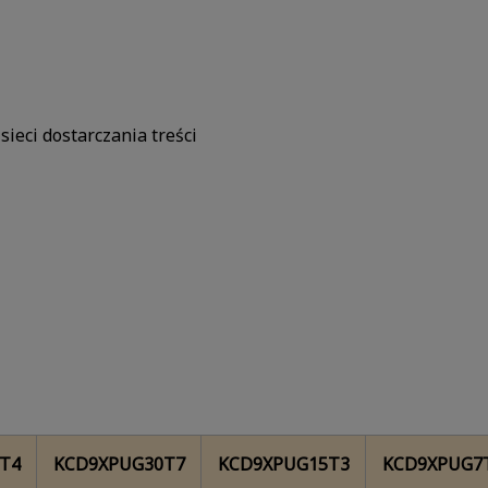
ieci dostarczania treści
T4
KCD9XPUG30T7
KCD9XPUG15T3
KCD9XPUG7