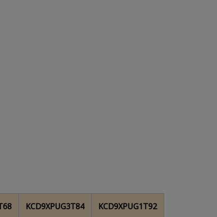
T68
KCD9XPUG3T84
KCD9XPUG1T92