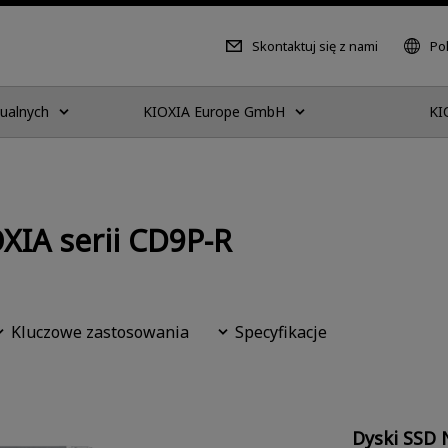
Skontaktuj się z nami
Pol
dualnych
KIOXIA Europe GmbH
KI
XIA serii CD9P-R
Kluczowe zastosowania
Specyfikacje
Dyski SSD