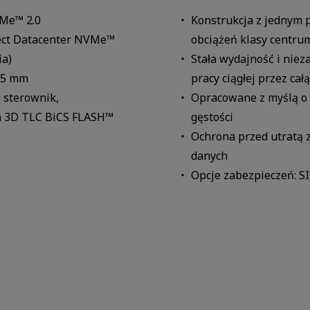
VMe™ 2.0
Konstrukcja z jednym
ject Datacenter NVMe™
obciążeń klasy centru
ia)
Stała wydajność i ni
 15 mm
pracy ciągłej przez cał
 sterownik,
Opracowane z myślą o
h 3D TLC BiCS FLASH™
gęstości
Ochrona przed utratą 
danych
Opcje zabezpieczeń: SI