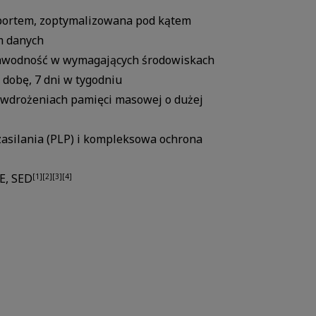
 portem, zoptymalizowana pod kątem
m danych
ezawodność w wymagających środowiskach
ą dobę, 7 dni w tygodniu
 wdrożeniach pamięci masowej o dużej
zasilania (PLP) i kompleksowa ochrona
E, SED
[1][2][3][4]