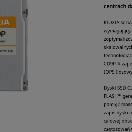
centrach d
KIOXIA seri
wymagającyc
zoptymalizo
skalowalnych
technologiac
CD9P-R zape
IOPS (losowy
Dyski SSD C
FLASH™ gene
pamięć maso
zapis dysku 
calowej obud
zastosowań 