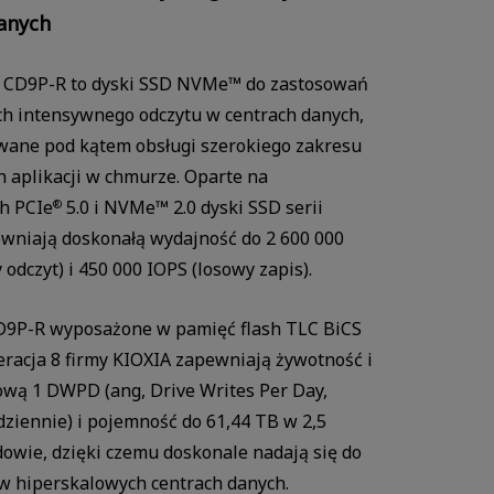
anych
a CD9P-R to dyski SSD NVMe™ do zastosowań
h intensywnego odczytu w centrach danych,
wane pod kątem obsługi szerokiego zakresu
 aplikacji w chmurze. Oparte na
h PCIe
5.0 i NVMe™ 2.0 dyski SSD serii
®
wniają doskonałą wydajność do 2 600 000
 odczyt) i 450 000 IOPS (losowy zapis).
Watch in video
D9P-R wyposażone w pamięć flash TLC BiCS
racja 8 firmy KIOXIA zapewniają żywotność i
wą 1 DWPD (ang, Drive Writes Per Day,
dziennie) i pojemność do 61,44 TB w 2,5
owie, dzięki czemu doskonale nadają się do
w hiperskalowych centrach danych.