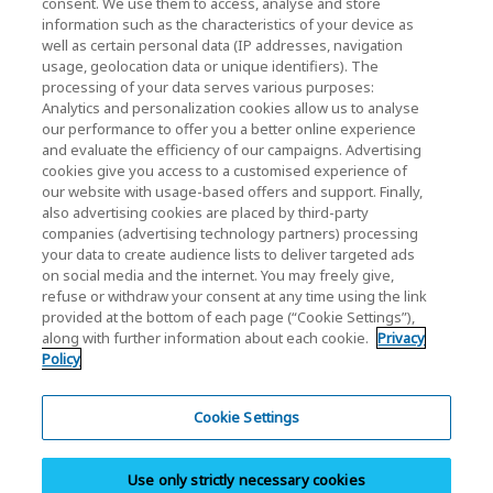
consent. We use them to access, analyse and store
KIOXIA Holdings Corporation Home
information such as the characteristics of your device as
well as certain personal data (IP addresses, navigation
Relacje inwestorskie
usage, geolocation data or unique identifiers). The
processing of your data serves various purposes:
Analytics and personalization cookies allow us to analyse
our performance to offer you a better online experience
and evaluate the efficiency of our campaigns. Advertising
cookies give you access to a customised experience of
our website with usage-based offers and support. Finally,
also advertising cookies are placed by third-party
Polityka prywatności
companies (advertising technology partners) processing
your data to create audience lists to deliver targeted ads
Cookie Settings
on social media and the internet. You may freely give,
refuse or withdraw your consent at any time using the link
Regulamin
provided at the bottom of each page (“Cookie Settings”),
along with further information about each cookie.
Privacy
Znaki towarowe
Policy
Import równoległy i produkty podrabiane
Mapa strony
Cookie Settings
Regulacje Europejskie
Use only strictly necessary cookies
System zgłaszania nieprawidłowości