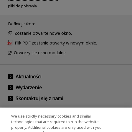
pliki do pobrania
Definicje ikon:
Zostanie otwarte nowe okno.
Plik PDF zostanie otwarty w nowym oknie.
Otworzy się okno modalne.
Aktualności
Wydarzenie
Skontaktuj się z nami
We use strictly necessary cookies and similar
KIOXIA Holdings Corporation (Relacje
technologies that are required to run the website
properly. Additional cookies are only used with your
korporacyjne / inwestorskie)